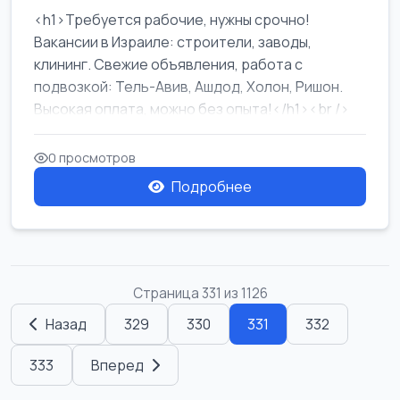
<h1>Требуется рабочие, нужны срочно!
Вакансии в Израиле: строители, заводы,
клининг. Свежие объявления, работа с
подвозкой: Тель-Авив, Ашдод, Холон, Ришон.
Высокая оплата, можно без опыта!</h1><br />
...
0 просмотров
Подробнее
Страница 331 из 1126
Назад
329
330
331
332
333
Вперед