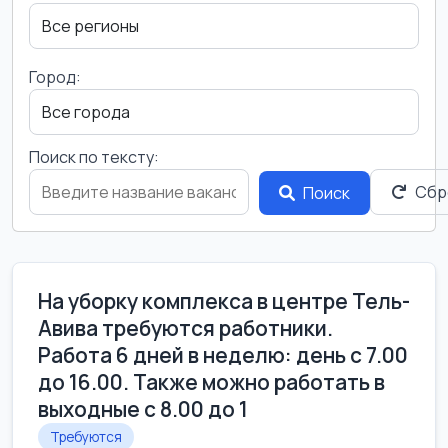
Город:
Поиск по тексту:
Сбр
Поиск
На уборку комплекса в центре Тель-
Авива требуются работники.
Работа 6 дней в неделю: день с 7.00
до 16.00. Также можно работать в
выходные с 8.00 до 1
Требуются