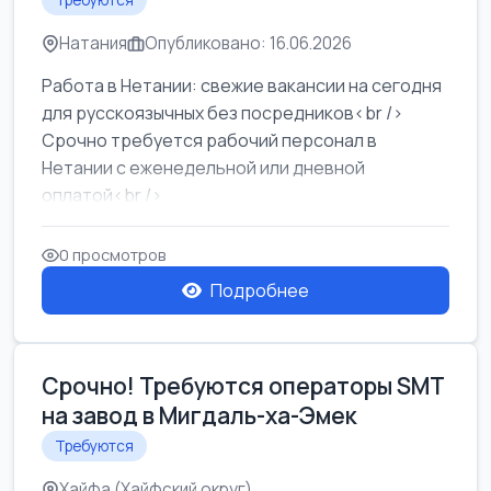
Требуются
Натания
Опубликовано: 16.06.2026
Работа в Нетании: свежие вакансии на сегодня
для русскоязычных без посредников<br />
Срочно требуется рабочий персонал в
Нетании с еженедельной или дневной
оплатой<br />
Свежие вакансии в Нетании дл...
0 просмотров
Подробнее
Срочно! Требуются операторы SMT
на завод в Мигдаль-ха-Эмек
Требуются
Хайфа (Хайфский округ)