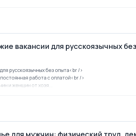
ежие вакансии для русскоязычных бе
для русскоязычных без опыта<br />
 постоянная работа с оплатой<br />
ин и женщин от хозя...
ье для мужчин: физический труд, д