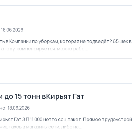
 18.06.2026
ь в Компании по уборкам, которая не подведёт? 65 шек в 
атору, компенсируется. можно рабо...
 до 15 тонн вКирьят Гат
о: 18.06.2026
ирьят Гат З П 11.000 нетто соц.пакет. Прямое трудоустро
иштахов в магазины сети, либо на...