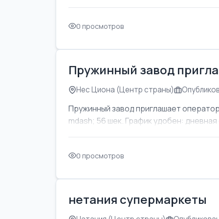
0 просмотров
Пружинный завод пригла
Нес Циона (Центр страны)
Опубликов
Пружинный завод приглашает оператор
mdash; 56 шек. График удобен: дневная с
0 просмотров
нетания супермаркеты