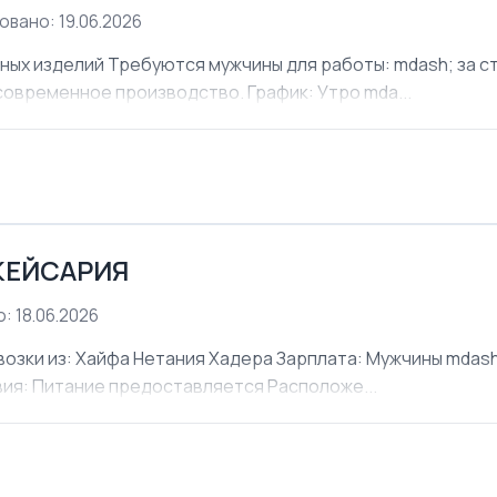
овано: 19.06.2026
х изделий Требуются мужчины для работы: mdash; за ст
современное производство. График: Утро mda...
КЕЙСАРИЯ
: 18.06.2026
ки из: Хайфа Нетания Хадера Зарплата: Мужчины mdash;
овия: Питание предоставляется Расположе...