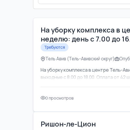
На уборку комплекса в ц
неделю: день с 7.00 до 1
Требуются
Тель Авив (Тель-Авивский округ)
Опуб
На уборку комплекса в центре Тель-Ави
выходные с 8.00 до 18.00. Оплата от 42 ш
0 просмотров
Ришон-ле-Цион