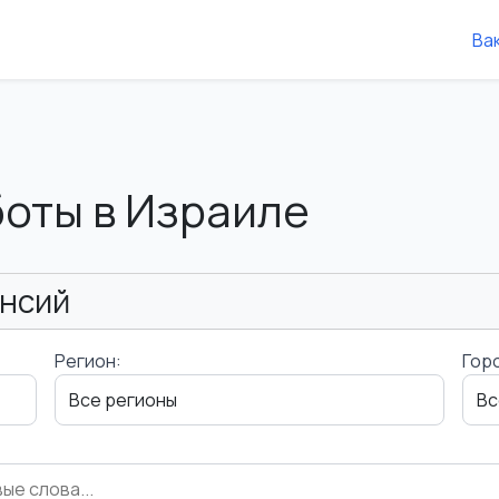
Ва
боты в Израиле
ансий
Регион:
Гор