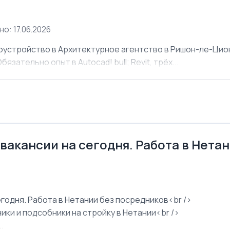
о: 17.06.2026
оустройство в Архитектурное агентство в Ришон-ле-Ци
язательно опыт в Autocad! bull; Revit, трёх...
 вакансии на сегодня. Работа в Нета
егодня. Работа в Нетании без посредников<br />
ки и подсобники на стройку в Нетании<br />
.