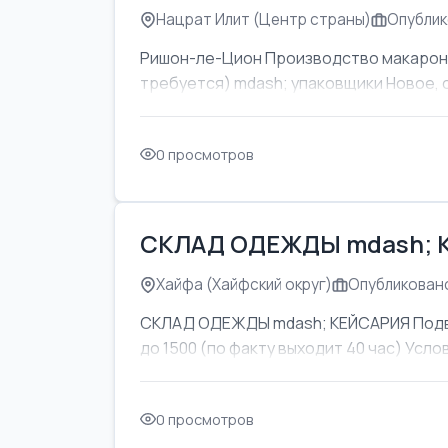
Нацрат Илит (Центр страны)
Опублик
Ришон-ле-Цион Производство макаронны
требуется) mdash; упаковщики Новое, 
0 просмотров
СКЛАД ОДЕЖДЫ mdash; 
Хайфа (Хайфский округ)
Опубликовано
СКЛАД ОДЕЖДЫ mdash; КЕЙСАРИЯ Подвоз
до 1500 (по факту выходит 40 час) Усл
0 просмотров