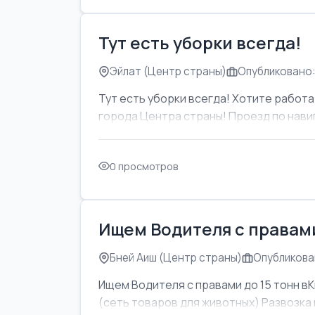
Тут есть уборки всегда!
Эйлат (Центр страны)
Опубликовано:
Тут есть уборки всегда! Хотите работат
города Центра страны! Проезд по навиг
0 просмотров
Ищем Водителя с правами
Бней Аиш (Центр страны)
Опубликован
Ищем Водителя с правами до 15 тонн вК
(сеть товаров для животных) Развозка м