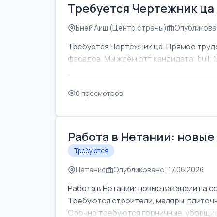
Требуется Чертежник ца
Бней Аиш (Центр страны)
Опубликован
Требуется Чертежник ца. Прямое труд
фасадов. Мы ждём отт кандидата: bull; Об
0 просмотров
Работа в Нетании: новые
Требуются
Натания
Опубликовано: 17.06.2026
Работа в Нетании: новые вакансии на с
Требуются строители, маляры, плиточни
Срочно требуются горничные, уборщи..