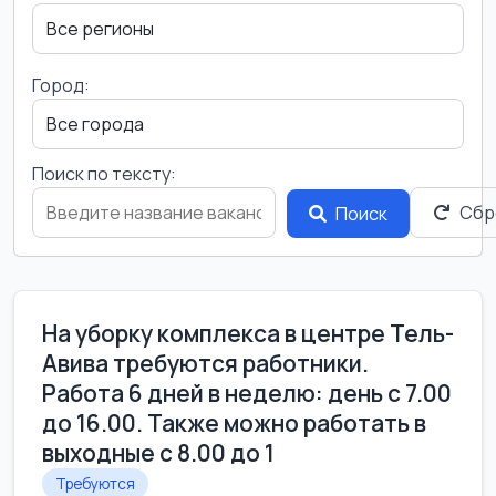
Город:
Поиск по тексту:
Сбр
Поиск
На уборку комплекса в центре Тель-
Авива требуются работники.
Работа 6 дней в неделю: день с 7.00
до 16.00. Также можно работать в
выходные с 8.00 до 1
Требуются