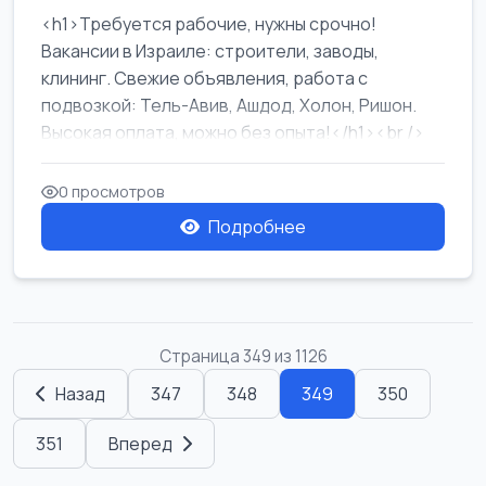
<h1>Требуется рабочие, нужны срочно!
Вакансии в Израиле: строители, заводы,
клининг. Свежие объявления, работа с
подвозкой: Тель-Авив, Ашдод, Холон, Ришон.
Высокая оплата, можно без опыта!</h1><br />
...
0 просмотров
Подробнее
Страница 349 из 1126
Назад
347
348
349
350
351
Вперед