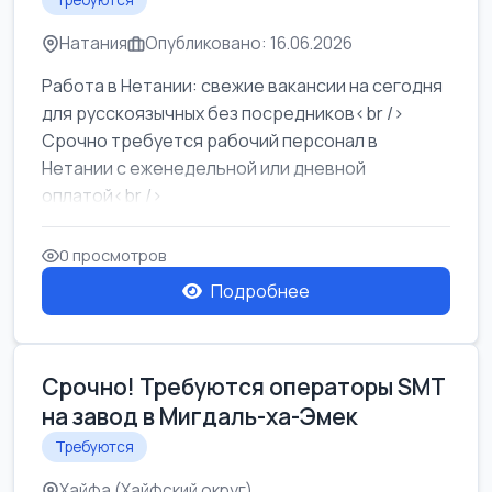
Требуются
Натания
Опубликовано: 16.06.2026
Работа в Нетании: свежие вакансии на сегодня
для русскоязычных без посредников<br />
Срочно требуется рабочий персонал в
Нетании с еженедельной или дневной
оплатой<br />
Свежие вакансии в Нетании дл...
0 просмотров
Подробнее
Срочно! Требуются операторы SMT
на завод в Мигдаль-ха-Эмек
Требуются
Хайфа (Хайфский округ)