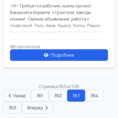
<h1>Требуется рабочие, нужны срочно!
Вакансии в Израиле: строители, заводы,
клининг. Свежие объявления, работа с
подвозкой: Тель-Авив, Ашдод, Холон, Ришон.
Высокая оплата, можно без опыта!</h1><br />
...
0 просмотров
Подробнее
Страница 363 из 1126
Назад
361
362
363
364
365
Вперед