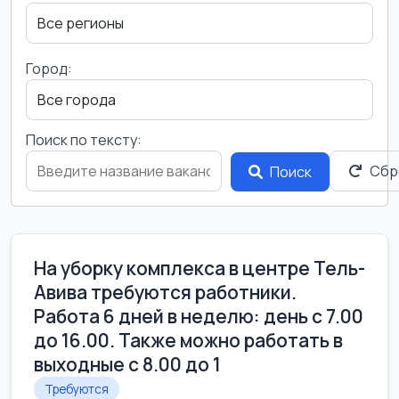
Город:
Поиск по тексту:
Сбр
Поиск
На уборку комплекса в центре Тель-
Авива требуются работники.
Работа 6 дней в неделю: день с 7.00
до 16.00. Также можно работать в
выходные с 8.00 до 1
Требуются