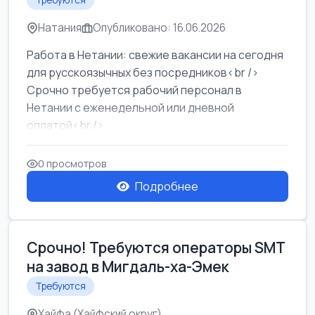
Требуются
Натания
Опубликовано: 16.06.2026
Работа в Нетании: свежие вакансии на сегодня
для русскоязычных без посредников<br />
Срочно требуется рабочий персонал в
Нетании с еженедельной или дневной
оплатой<br />
Свежие вакансии в Нетании дл...
0 просмотров
Подробнее
Срочно! Требуются операторы SMT
на завод в Мигдаль-ха-Эмек
Требуются
Хайфа (Хайфский округ)