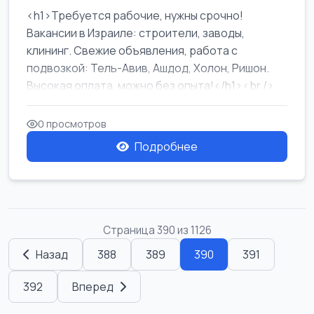
<h1>Требуется рабочие, нужны срочно!
Вакансии в Израиле: строители, заводы,
клининг. Свежие объявления, работа с
подвозкой: Тель-Авив, Ашдод, Холон, Ришон.
Высокая оплата, можно без опыта!</h1><br />
...
0 просмотров
Подробнее
Страница 390 из 1126
Назад
388
389
390
391
392
Вперед