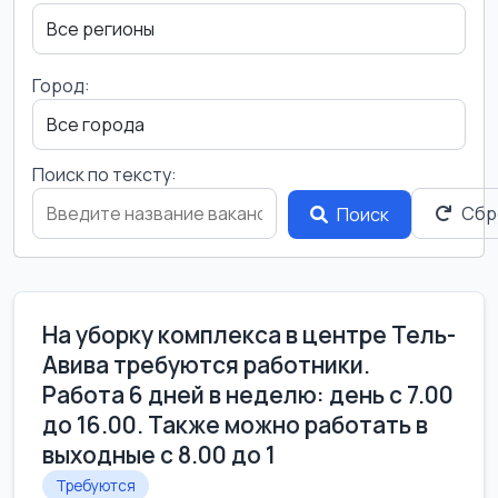
Город:
Поиск по тексту:
Сбр
Поиск
На уборку комплекса в центре Тель-
Авива требуются работники.
Работа 6 дней в неделю: день с 7.00
до 16.00. Также можно работать в
выходные с 8.00 до 1
Требуются