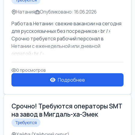
Требуются
Натания
Опубликовано: 16.06.2026
Работа в Нетании: свежие вакансии на сегодня
для русскоязычных без посредников<br />
Срочно требуется рабочий персонал в
Нетании с еженедельной или дневной
оплатой<br />
Свежие вакансии в Нетании дл...
0 просмотров
Подробнее
Срочно! Требуются операторы SMT
на завод в Мигдаль-ха-Эмек
Требуются
Хайфа (Хайфский округ)