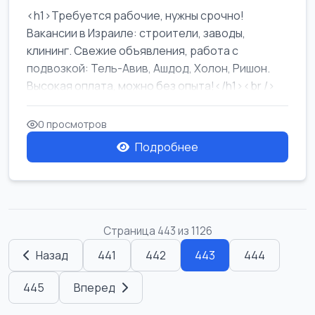
<h1>Требуется рабочие, нужны срочно!
Вакансии в Израиле: строители, заводы,
клининг. Свежие объявления, работа с
подвозкой: Тель-Авив, Ашдод, Холон, Ришон.
Высокая оплата, можно без опыта!</h1><br />
...
0 просмотров
Подробнее
Страница 443 из 1126
Назад
441
442
443
444
445
Вперед