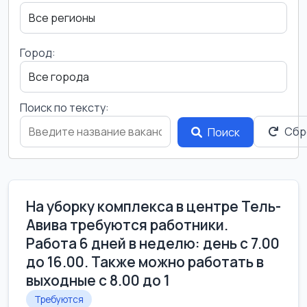
Город:
Поиск по тексту:
Сбр
Поиск
На уборку комплекса в центре Тель-
Авива требуются работники.
Работа 6 дней в неделю: день с 7.00
до 16.00. Также можно работать в
выходные с 8.00 до 1
Требуются