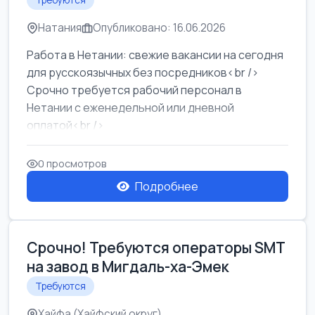
Требуются
Натания
Опубликовано: 16.06.2026
Работа в Нетании: свежие вакансии на сегодня
для русскоязычных без посредников<br />
Срочно требуется рабочий персонал в
Нетании с еженедельной или дневной
оплатой<br />
Свежие вакансии в Нетании дл...
0 просмотров
Подробнее
Срочно! Требуются операторы SMT
на завод в Мигдаль-ха-Эмек
Требуются
Хайфа (Хайфский округ)