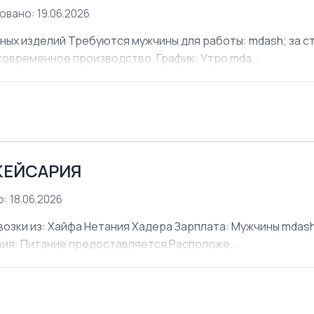
овано: 19.06.2026
х изделий Требуются мужчины для работы: mdash; за ст
современное производство. График: Утро mda...
КЕЙСАРИЯ
: 18.06.2026
ки из: Хайфа Нетания Хадера Зарплата: Мужчины mdash;
овия: Питание предоставляется Расположе...