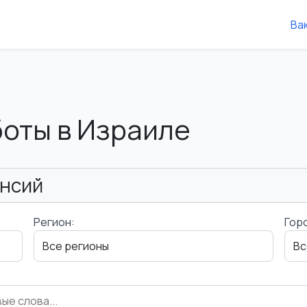
Ва
боты в Израиле
ансий
Регион:
Гор