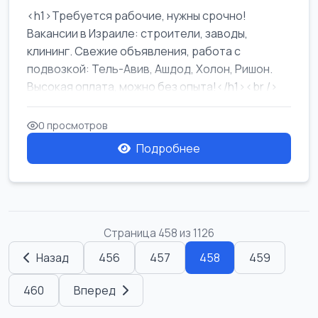
<h1>Требуется рабочие, нужны срочно!
Вакансии в Израиле: строители, заводы,
клининг. Свежие объявления, работа с
подвозкой: Тель-Авив, Ашдод, Холон, Ришон.
Высокая оплата, можно без опыта!</h1><br />
...
0 просмотров
Подробнее
Страница 458 из 1126
Назад
456
457
458
459
460
Вперед