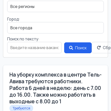
Город:
Поиск по тексту:
Сбр
Поиск
На уборку комплекса в центре Тель-
Авива требуются работники.
Работа 6 дней в неделю: день с 7.00
до 16.00. Также можно работать в
выходные с 8.00 до 1
Требуются