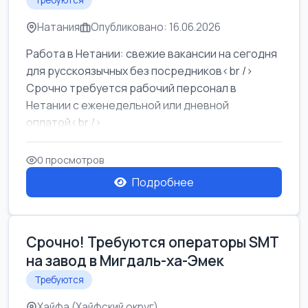
Требуются
Натания
Опубликовано: 16.06.2026
Работа в Нетании: свежие вакансии на сегодня
для русскоязычных без посредников<br />
Срочно требуется рабочий персонал в
Нетании с еженедельной или дневной
оплатой<br />
Свежие вакансии в Нетании дл...
0 просмотров
Подробнее
Срочно! Требуются операторы SMT
на завод в Мигдаль-ха-Эмек
Требуются
Хайфа (Хайфский округ)