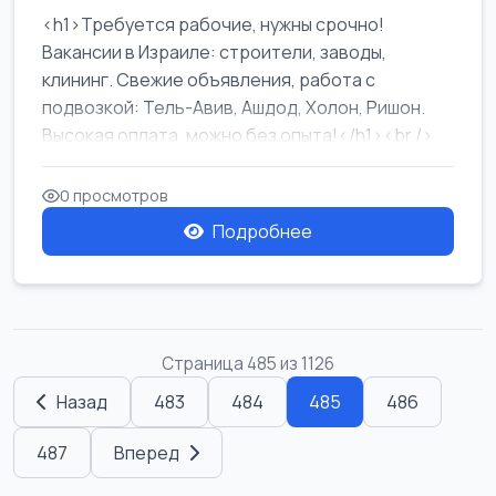
<h1>Требуется рабочие, нужны срочно!
Вакансии в Израиле: строители, заводы,
клининг. Свежие объявления, работа с
подвозкой: Тель-Авив, Ашдод, Холон, Ришон.
Высокая оплата, можно без опыта!</h1><br />
...
0 просмотров
Подробнее
Страница 485 из 1126
Назад
483
484
485
486
487
Вперед