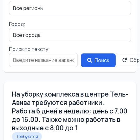
Город:
Поиск по тексту:
Сбр
Поиск
На уборку комплекса в центре Тель-
Авива требуются работники.
Работа 6 дней в неделю: день с 7.00
до 16.00. Также можно работать в
выходные с 8.00 до 1
Требуются