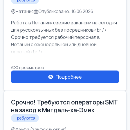
Требуются
Натания
Опубликовано: 16.06.2026
Работа в Нетании: свежие вакансии на сегодня
для русскоязычных без посредников<br />
Срочно требуется рабочий персонал в
Нетании с еженедельной или дневной
оплатой<br />
Свежие вакансии в Нетании дл...
0 просмотров
Подробнее
Срочно! Требуются операторы SMT
на завод в Мигдаль-ха-Эмек
Требуются
Хайфа (Хайфский округ)