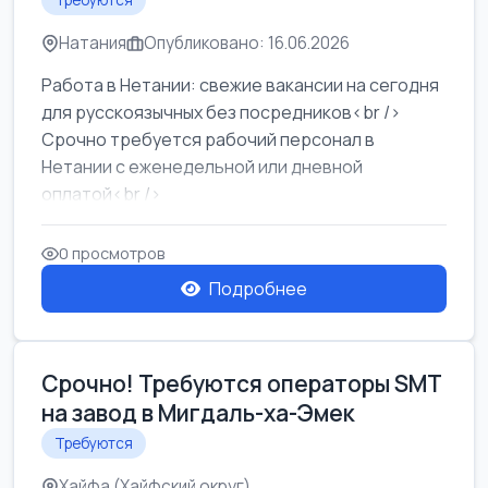
Требуются
Натания
Опубликовано: 16.06.2026
Работа в Нетании: свежие вакансии на сегодня
для русскоязычных без посредников<br />
Срочно требуется рабочий персонал в
Нетании с еженедельной или дневной
оплатой<br />
Свежие вакансии в Нетании дл...
0 просмотров
Подробнее
Срочно! Требуются операторы SMT
на завод в Мигдаль-ха-Эмек
Требуются
Хайфа (Хайфский округ)