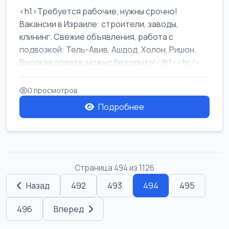
<h1>Требуется рабочие, нужны срочно!
Вакансии в Израиле: строители, заводы,
клининг. Свежие объявления, работа с
подвозкой: Тель-Авив, Ашдод, Холон, Ришон.
Высокая оплата, можно без опыта!</h1><br />
...
0 просмотров
Подробнее
Страница 494 из 1126
Назад
492
493
494
495
496
Вперед