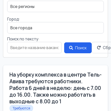
Город:
Поиск по тексту:
Сбр
Поиск
На уборку комплекса в центре Тель-
Авива требуются работники.
Работа 6 дней в неделю: день с 7.00
до 16.00. Также можно работать в
выходные с 8.00 до 1
Требуются