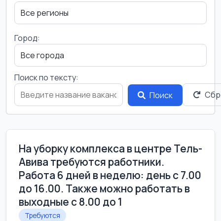
Город:
Поиск по тексту:
Сбр
Поиск
На уборку комплекса в центре Тель-
Авива требуются работники.
Работа 6 дней в неделю: день с 7.00
до 16.00. Также можно работать в
выходные с 8.00 до 1
Требуются