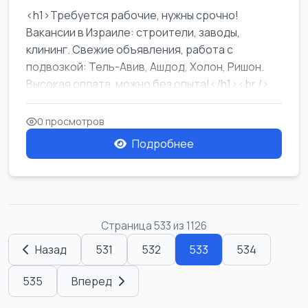
<h1>Требуется рабочие, нужны срочно!
Вакансии в Израиле: строители, заводы,
клининг. Свежие объявления, работа с
подвозкой: Тель-Авив, Ашдод, Холон, Ришон.
Высокая оплата, можно без опыта!</h1><br />
...
0 просмотров
Подробнее
Страница 533 из 1126
Назад
531
532
533
534
535
Вперед