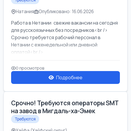
Требуются
Натания
Опубликовано: 16.06.2026
Работа в Нетании: свежие вакансии на сегодня
для русскоязычных без посредников<br />
Срочно требуется рабочий персонал в
Нетании с еженедельной или дневной
оплатой<br />
Свежие вакансии в Нетании дл...
0 просмотров
Подробнее
Срочно! Требуются операторы SMT
на завод в Мигдаль-ха-Эмек
Требуются
Хайфа (Хайфский округ)