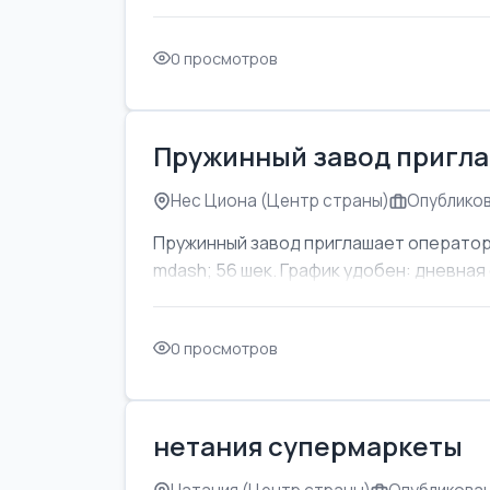
0 просмотров
Пружинный завод пригла
Нес Циона (Центр страны)
Опубликов
Пружинный завод приглашает оператор
mdash; 56 шек. График удобен: дневная с
0 просмотров
нетания супермаркеты