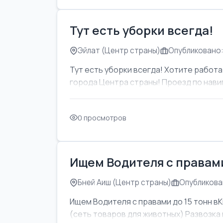
Тут есть уборки всегда!
Эйлат (Центр страны)
Опубликовано:
Тут есть уборки всегда! Хотите работат
города Центра страны! Проезд по навиг
0 просмотров
Ищем Водителя с правами
Бней Аиш (Центр страны)
Опубликован
Ищем Водителя с правами до 15 тонн вК
(сеть товаров для животных) Развозка м