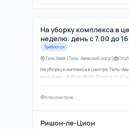
На уборку комплекса в ц
неделю: день с 7.00 до 1
Требуются
Тель Авив (Тель-Авивский округ)
Опуб
На уборку комплекса в центре Тель-Ави
выходные с 8.00 до 18.00. Оплата от 42 ш
0 просмотров
Ришон-ле-Цион