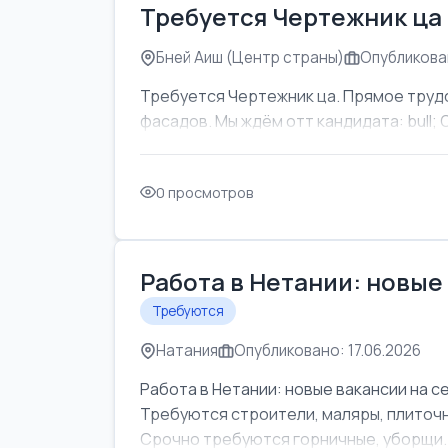
Требуется Чертежник ца
Бней Аиш (Центр страны)
Опубликован
Требуется Чертежник ца. Прямое труд
фасадов. Мы ждём отт кандидата: bull; Об
0 просмотров
Работа в Нетании: новые
Требуются
Натания
Опубликовано: 17.06.2026
Работа в Нетании: новые вакансии на с
Требуются строители, маляры, плиточни
Срочно требуются горничные, уборщи..