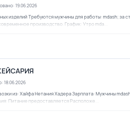
овано: 19.06.2026
х изделий Требуются мужчины для работы: mdash; за ст
современное производство. График: Утро mda...
КЕЙСАРИЯ
: 18.06.2026
ки из: Хайфа Нетания Хадера Зарплата: Мужчины mdash;
овия: Питание предоставляется Расположе...