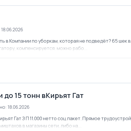
 18.06.2026
ь в Компании по уборкам, которая не подведёт? 65 шек в 
атору, компенсируется. можно рабо...
 до 15 тонн вКирьят Гат
о: 18.06.2026
ирьят Гат З П 11.000 нетто соц.пакет. Прямое трудоустро
иштахов в магазины сети, либо на...