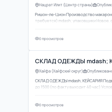
Нацрат Илит (Центр страны)
Опублик
Ришон-ле-Цион Производство макаронны
требуется) mdash; упаковщики Новое, 
0 просмотров
СКЛАД ОДЕЖДЫ mdash; 
Хайфа (Хайфский округ)
Опубликовано
СКЛАД ОДЕЖДЫ mdash; КЕЙСАРИЯ Подвоз
до 1500 (по факту выходит 40 час) Усл
0 просмотров