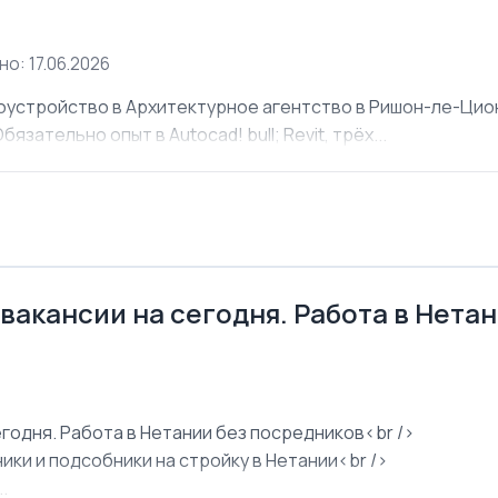
о: 17.06.2026
оустройство в Архитектурное агентство в Ришон-ле-Ци
язательно опыт в Autocad! bull; Revit, трёх...
 вакансии на сегодня. Работа в Нета
егодня. Работа в Нетании без посредников<br />
ки и подсобники на стройку в Нетании<br />
.