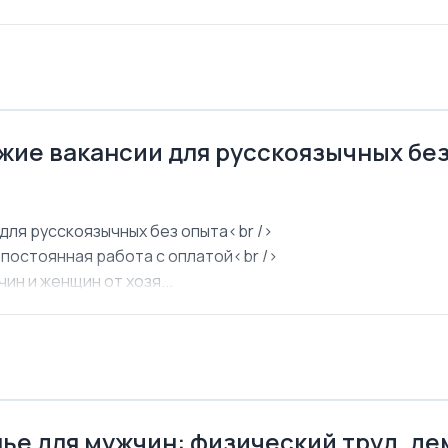
ежие вакансии для русскоязычных бе
для русскоязычных без опыта<br />
 постоянная работа с оплатой<br />
ин и женщин от хозя...
ье для мужчин: физический труд, д