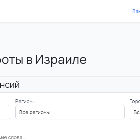
Ва
боты в Израиле
ансий
Регион:
Гор