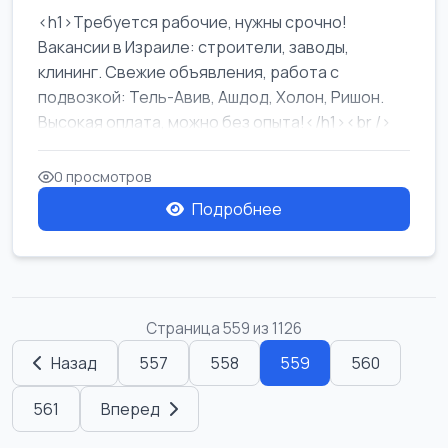
<h1>Требуется рабочие, нужны срочно!
Вакансии в Израиле: строители, заводы,
клининг. Свежие объявления, работа с
подвозкой: Тель-Авив, Ашдод, Холон, Ришон.
Высокая оплата, можно без опыта!</h1><br />
...
0 просмотров
Подробнее
Страница 559 из 1126
Назад
557
558
559
560
561
Вперед