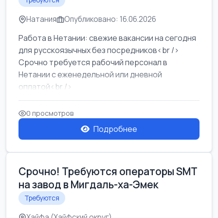
Требуются
Натания
Опубликовано: 16.06.2026
Работа в Нетании: свежие вакансии на сегодня
для русскоязычных без посредников<br />
Срочно требуется рабочий персонал в
Нетании с еженедельной или дневной
оплатой<br />
Свежие вакансии в Нетании дл...
0 просмотров
Подробнее
Срочно! Требуются операторы SMT
на завод в Мигдаль-ха-Эмек
Требуются
Хайфа (Хайфский округ)