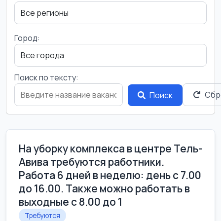
Город:
Поиск по тексту:
Сбр
Поиск
На уборку комплекса в центре Тель-
Авива требуются работники.
Работа 6 дней в неделю: день с 7.00
до 16.00. Также можно работать в
выходные с 8.00 до 1
Требуются