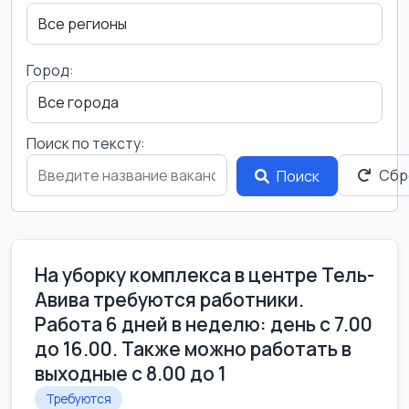
Город:
Поиск по тексту:
Сбр
Поиск
На уборку комплекса в центре Тель-
Авива требуются работники.
Работа 6 дней в неделю: день с 7.00
до 16.00. Также можно работать в
выходные с 8.00 до 1
Требуются