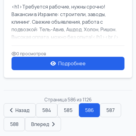
<h1>Требуется рабочие, нужны срочно!
Вакансии в Израиле: строители, заводы,
клининг. Свежие объявления, работа с
подвозкой: Тель-Авив, Ашдод, Холон, Ришон.
Высокая оплата, можно без опыта!</h1><br />
...
0 просмотров
Подробнее
Страница 586 из 1126
Назад
584
585
586
587
588
Вперед