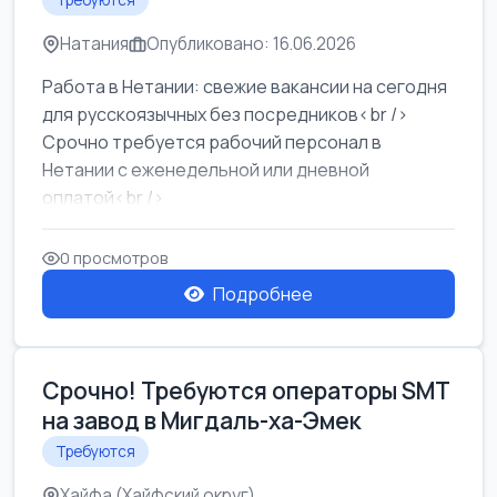
Требуются
Натания
Опубликовано: 16.06.2026
Работа в Нетании: свежие вакансии на сегодня
для русскоязычных без посредников<br />
Срочно требуется рабочий персонал в
Нетании с еженедельной или дневной
оплатой<br />
Свежие вакансии в Нетании дл...
0 просмотров
Подробнее
Срочно! Требуются операторы SMT
на завод в Мигдаль-ха-Эмек
Требуются
Хайфа (Хайфский округ)