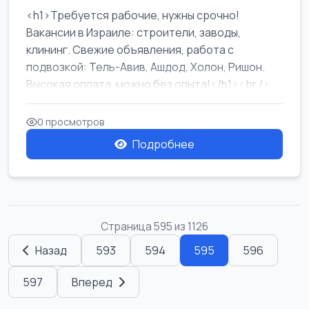
<h1>Требуется рабочие, нужны срочно!
Вакансии в Израиле: строители, заводы,
клининг. Свежие объявления, работа с
подвозкой: Тель-Авив, Ашдод, Холон, Ришон.
Высокая оплата, можно без опыта!</h1><br />
...
0 просмотров
Подробнее
Страница 595 из 1126
Назад
593
594
595
596
597
Вперед