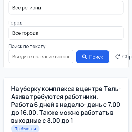
Город:
Поиск по тексту:
Сбр
Поиск
На уборку комплекса в центре Тель-
Авива требуются работники.
Работа 6 дней в неделю: день с 7.00
до 16.00. Также можно работать в
выходные с 8.00 до 1
Требуются