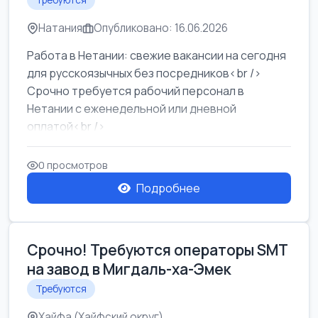
Требуются
Натания
Опубликовано: 16.06.2026
Работа в Нетании: свежие вакансии на сегодня
для русскоязычных без посредников<br />
Срочно требуется рабочий персонал в
Нетании с еженедельной или дневной
оплатой<br />
Свежие вакансии в Нетании дл...
0 просмотров
Подробнее
Срочно! Требуются операторы SMT
на завод в Мигдаль-ха-Эмек
Требуются
Хайфа (Хайфский округ)