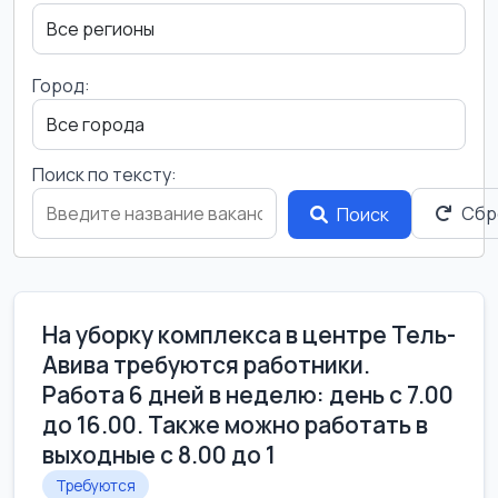
Город:
Поиск по тексту:
Сбр
Поиск
На уборку комплекса в центре Тель-
Авива требуются работники.
Работа 6 дней в неделю: день с 7.00
до 16.00. Также можно работать в
выходные с 8.00 до 1
Требуются