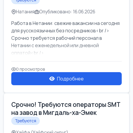
Требуются
Натания
Опубликовано: 16.06.2026
Работа в Нетании: свежие вакансии на сегодня
для русскоязычных без посредников<br />
Срочно требуется рабочий персонал в
Нетании с еженедельной или дневной
оплатой<br />
Свежие вакансии в Нетании дл...
0 просмотров
Подробнее
Срочно! Требуются операторы SMT
на завод в Мигдаль-ха-Эмек
Требуются
Хайфа (Хайфский округ)