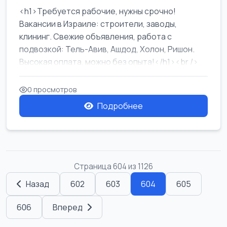
<h1>Требуется рабочие, нужны срочно!
Вакансии в Израиле: строители, заводы,
клининг. Свежие объявления, работа с
подвозкой: Тель-Авив, Ашдод, Холон, Ришон.
Высокая оплата, можно без опыта!</h1><br />
...
0 просмотров
Подробнее
Страница 604 из 1126
Назад
602
603
604
605
606
Вперед