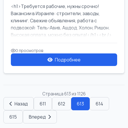
<h1>Требуется рабочие, нужны срочно!
Вакансии в Израиле: строители, заводы,
клининг. Свежие объявления, работа с
подвозкой: Тель-Авив, Ашдод, Холон, Ришон.
Высокая оплата, можно без опыта!</h1><br />
...
0 просмотров
Подробнее
Страница 613 из 1126
Назад
611
612
613
614
615
Вперед