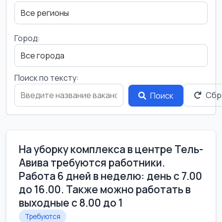
Город:
Поиск по тексту:
Сбр
Поиск
На уборку комплекса в центре Тель-
Авива требуются работники.
Работа 6 дней в неделю: день с 7.00
до 16.00. Также можно работать в
выходные с 8.00 до 1
Требуются