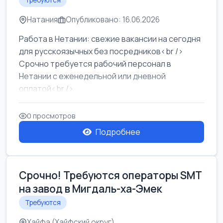
Требуются
Натания
Опубликовано: 16.06.2026
Работа в Нетании: свежие вакансии на сегодня
для русскоязычных без посредников<br />
Срочно требуется рабочий персонал в
Нетании с еженедельной или дневной
оплатой<br />
Свежие вакансии в Нетании дл...
0 просмотров
Подробнее
Срочно! Требуются операторы SMT
на завод в Мигдаль-ха-Эмек
Требуются
Хайфа (Хайфский округ)