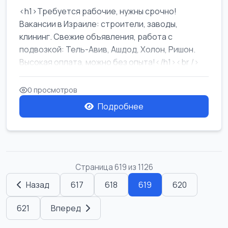
<h1>Требуется рабочие, нужны срочно!
Вакансии в Израиле: строители, заводы,
клининг. Свежие объявления, работа с
подвозкой: Тель-Авив, Ашдод, Холон, Ришон.
Высокая оплата, можно без опыта!</h1><br />
...
0 просмотров
Подробнее
Страница 619 из 1126
Назад
617
618
619
620
621
Вперед