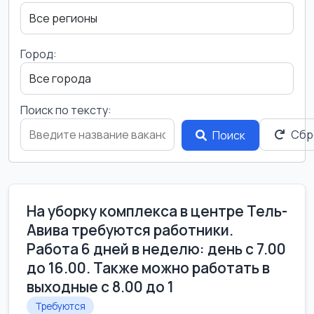
Город:
Поиск по тексту:
Сбр
Поиск
На уборку комплекса в центре Тель-
Авива требуются работники.
Работа 6 дней в неделю: день с 7.00
до 16.00. Также можно работать в
выходные с 8.00 до 1
Требуются