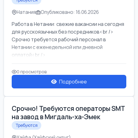
Требуются
Натания
Опубликовано: 16.06.2026
Работа в Нетании: свежие вакансии на сегодня
для русскоязычных без посредников<br />
Срочно требуется рабочий персонал в
Нетании с еженедельной или дневной
оплатой<br />
Свежие вакансии в Нетании дл...
0 просмотров
Подробнее
Срочно! Требуются операторы SMT
на завод в Мигдаль-ха-Эмек
Требуются
Хайфа (Хайфский округ)