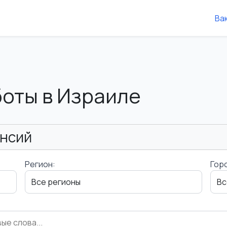
Ва
боты в Израиле
ансий
Регион:
Гор