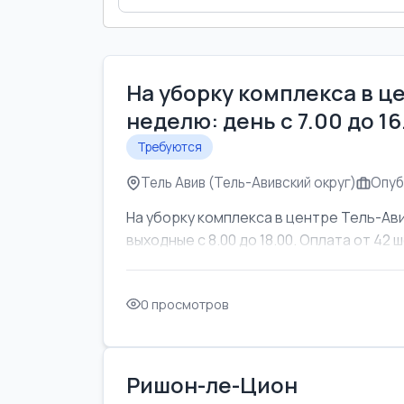
На уборку комплекса в ц
неделю: день с 7.00 до 1
Требуются
Тель Авив (Тель-Авивский округ)
Опуб
На уборку комплекса в центре Тель-Ави
выходные с 8.00 до 18.00. Оплата от 42 ш
0 просмотров
Ришон-ле-Цион