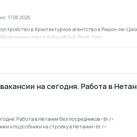
о: 17.06.2026
оустройство в Архитектурное агентство в Ришон-ле-Ци
язательно опыт в Autocad! bull; Revit, трёх...
 вакансии на сегодня. Работа в Нета
егодня. Работа в Нетании без посредников<br />
ки и подсобники на стройку в Нетании<br />
.