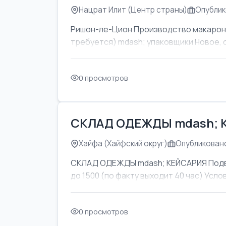
Нацрат Илит (Центр страны)
Опублик
Ришон-ле-Цион Производство макаронны
требуется) mdash; упаковщики Новое, 
0 просмотров
СКЛАД ОДЕЖДЫ mdash; 
Хайфа (Хайфский округ)
Опубликовано
СКЛАД ОДЕЖДЫ mdash; КЕЙСАРИЯ Подвоз
до 1500 (по факту выходит 40 час) Усл
0 просмотров