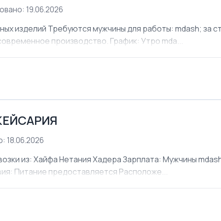
овано: 19.06.2026
х изделий Требуются мужчины для работы: mdash; за ст
современное производство. График: Утро mda...
КЕЙСАРИЯ
: 18.06.2026
ки из: Хайфа Нетания Хадера Зарплата: Мужчины mdash;
овия: Питание предоставляется Расположе...