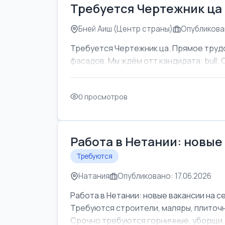
Требуется Чертежник ца
Бней Аиш (Центр страны)
Опубликован
Требуется Чертежник ца. Прямое труд
фасадов. Мы ждём отт кандидата: bull; Об
0 просмотров
Работа в Нетании: новые
Требуются
Натания
Опубликовано: 17.06.2026
Работа в Нетании: новые вакансии на с
Требуются строители, маляры, плиточни
Срочно требуются горничные, уборщи..