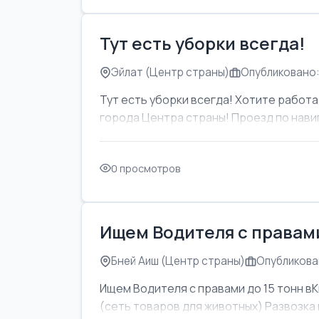
Тут есть уборки всегда!
Эйлат (Центр страны)
Опубликовано:
Тут есть уборки всегда! Хотите работат
города Центра страны! Проезд по навиг
0 просмотров
Ищем Водителя с правами
Бней Аиш (Центр страны)
Опубликован
Ищем Водителя с правами до 15 тонн вК
(сеть товаров для животных) Развозка м