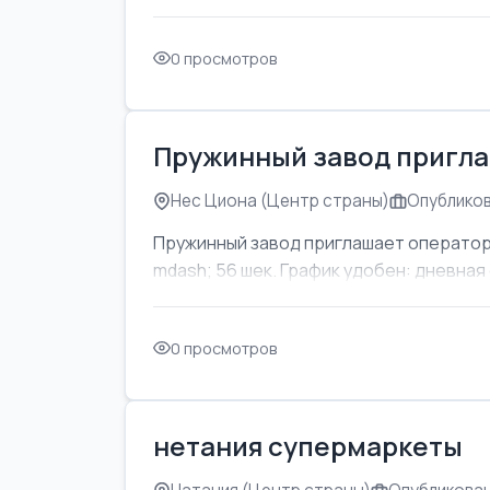
0 просмотров
Пружинный завод пригла
Нес Циона (Центр страны)
Опубликов
Пружинный завод приглашает оператор
mdash; 56 шек. График удобен: дневная с
0 просмотров
нетания супермаркеты