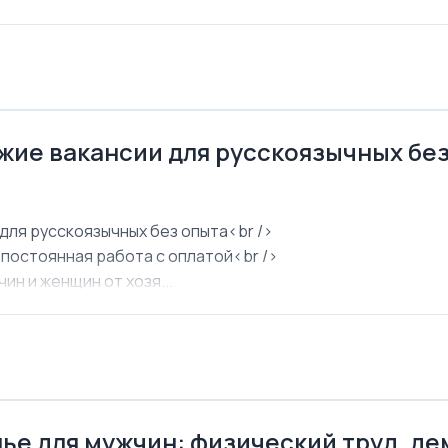
ежие вакансии для русскоязычных бе
для русскоязычных без опыта<br />
 постоянная работа с оплатой<br />
ин и женщин от хозя...
ье для мужчин: физический труд, д