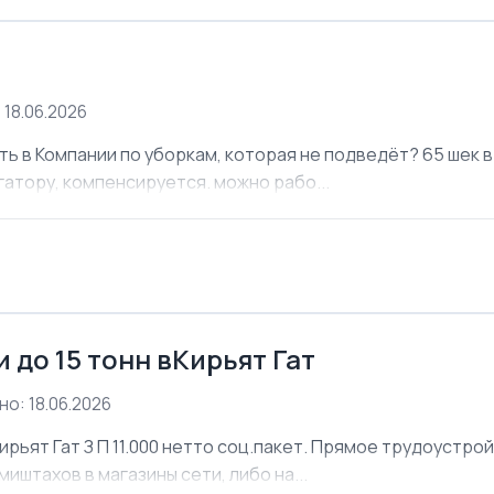
 18.06.2026
ь в Компании по уборкам, которая не подведёт? 65 шек в 
атору, компенсируется. можно рабо...
 до 15 тонн вКирьят Гат
о: 18.06.2026
ирьят Гат З П 11.000 нетто соц.пакет. Прямое трудоустро
иштахов в магазины сети, либо на...