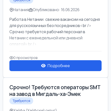
Требуются
Натания
Опубликовано: 16.06.2026
Работа в Нетании: свежие вакансии на сегодня
для русскоязычных без посредников<br />
Срочно требуется рабочий персонал в
Нетании с еженедельной или дневной
оплатой<br />
Свежие вакансии в Нетании дл...
0 просмотров
Подробнее
Срочно! Требуются операторы SMT
на завод в Мигдаль-ха-Эмек
Требуются
Хайфа (Хайфский округ)