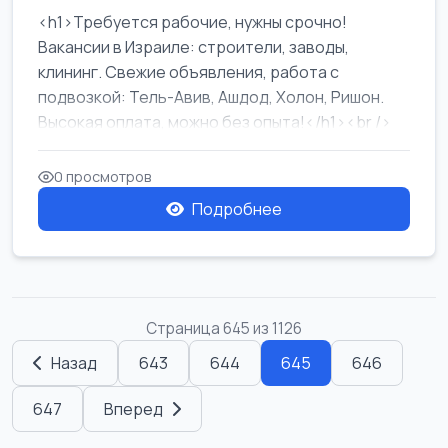
<h1>Требуется рабочие, нужны срочно!
Вакансии в Израиле: строители, заводы,
клининг. Свежие объявления, работа с
подвозкой: Тель-Авив, Ашдод, Холон, Ришон.
Высокая оплата, можно без опыта!</h1><br />
...
0 просмотров
Подробнее
Страница 645 из 1126
Назад
643
644
645
646
647
Вперед