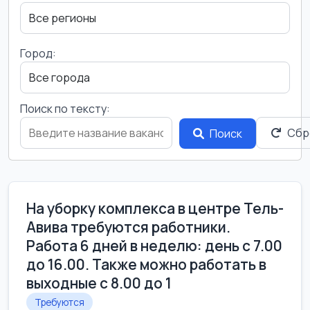
Город:
Поиск по тексту:
Сбр
Поиск
На уборку комплекса в центре Тель-
Авива требуются работники.
Работа 6 дней в неделю: день с 7.00
до 16.00. Также можно работать в
выходные с 8.00 до 1
Требуются