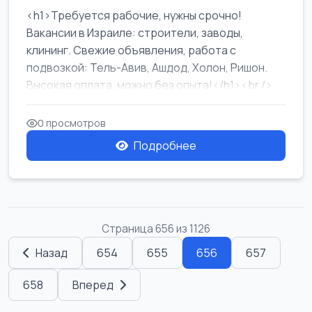
<h1>Требуется рабочие, нужны срочно!
Вакансии в Израиле: строители, заводы,
клининг. Свежие объявления, работа с
подвозкой: Тель-Авив, Ашдод, Холон, Ришон.
Высокая оплата, можно без опыта!</h1><br />
...
0 просмотров
Подробнее
Страница 656 из 1126
Назад
654
655
656
657
658
Вперед