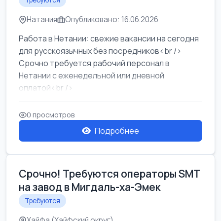
Требуются
Натания
Опубликовано: 16.06.2026
Работа в Нетании: свежие вакансии на сегодня
для русскоязычных без посредников<br />
Срочно требуется рабочий персонал в
Нетании с еженедельной или дневной
оплатой<br />
Свежие вакансии в Нетании дл...
0 просмотров
Подробнее
Срочно! Требуются операторы SMT
на завод в Мигдаль-ха-Эмек
Требуются
Хайфа (Хайфский округ)