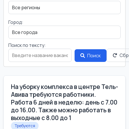
Город:
Поиск по тексту:
Сбр
Поиск
На уборку комплекса в центре Тель-
Авива требуются работники.
Работа 6 дней в неделю: день с 7.00
до 16.00. Также можно работать в
выходные с 8.00 до 1
Требуются