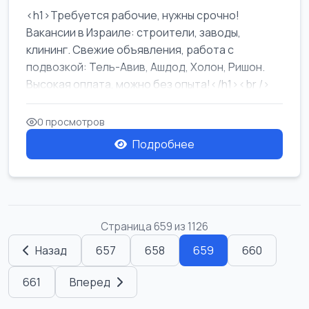
<h1>Требуется рабочие, нужны срочно!
Вакансии в Израиле: строители, заводы,
клининг. Свежие объявления, работа с
подвозкой: Тель-Авив, Ашдод, Холон, Ришон.
Высокая оплата, можно без опыта!</h1><br />
...
0 просмотров
Подробнее
Страница 659 из 1126
Назад
657
658
659
660
661
Вперед