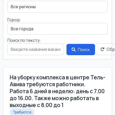
Город:
Поиск по тексту:
Сбр
Поиск
На уборку комплекса в центре Тель-
Авива требуются работники.
Работа 6 дней в неделю: день с 7.00
до 16.00. Также можно работать в
выходные с 8.00 до 1
Требуются