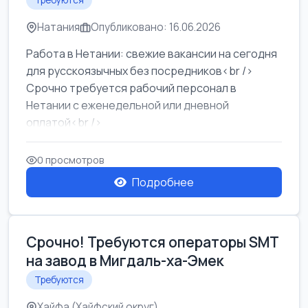
Требуются
Натания
Опубликовано: 16.06.2026
Работа в Нетании: свежие вакансии на сегодня
для русскоязычных без посредников<br />
Срочно требуется рабочий персонал в
Нетании с еженедельной или дневной
оплатой<br />
Свежие вакансии в Нетании дл...
0 просмотров
Подробнее
Срочно! Требуются операторы SMT
на завод в Мигдаль-ха-Эмек
Требуются
Хайфа (Хайфский округ)