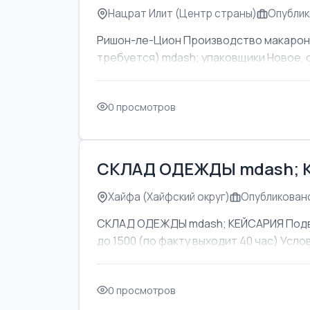
Нацрат Илит (Центр страны)
Опублик
Ришон-ле-Цион Производство макаронны
требуется) mdash; упаковщики Новое, 
0 просмотров
СКЛАД ОДЕЖДЫ mdash; 
Хайфа (Хайфский округ)
Опубликовано
СКЛАД ОДЕЖДЫ mdash; КЕЙСАРИЯ Подвоз
до 1500 (по факту выходит 40 час) Усл
0 просмотров