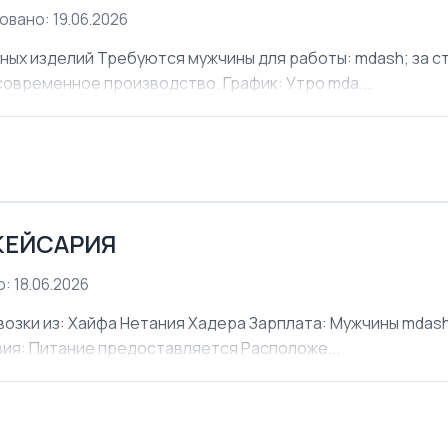
овано: 19.06.2026
х изделий Требуются мужчины для работы: mdash; за ст
современное производство. График: Утро mda...
КЕЙСАРИЯ
: 18.06.2026
ки из: Хайфа Нетания Хадера Зарплата: Мужчины mdash;
овия: Питание предоставляется Расположе...