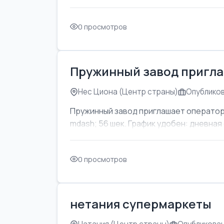
0 просмотров
Пружинный завод пригла
Нес Циона (Центр страны)
Опубликов
Пружинный завод приглашает оператор
mdash; 56 шек. График удобен: дневная с
0 просмотров
нетания супермаркеты