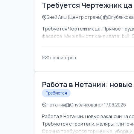
Требуется Чертежник ца
Бней Аиш (Центр страны)
Опубликован
Требуется Чертежник ца. Прямое труд
фасадов. Мы ждём отт кандидата: bull; Об
0 просмотров
Работа в Нетании: новые
Требуются
Натания
Опубликовано: 17.06.2026
Работа в Нетании: новые вакансии на с
Требуются строители, маляры, плиточни
Срочно требуются горничные, уборщи..