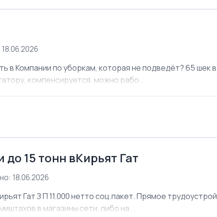
 18.06.2026
ь в Компании по уборкам, которая не подведёт? 65 шек в 
атору, компенсируется. можно рабо...
 до 15 тонн вКирьят Гат
о: 18.06.2026
ирьят Гат З П 11.000 нетто соц.пакет. Прямое трудоустро
иштахов в магазины сети, либо на...