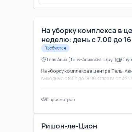
На уборку комплекса в ц
неделю: день с 7.00 до 1
Требуются
Тель Авив (Тель-Авивский округ)
Опуб
На уборку комплекса в центре Тель-Ави
выходные с 8.00 до 18.00. Оплата от 42 ш
0 просмотров
Ришон-ле-Цион