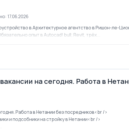
о: 17.06.2026
оустройство в Архитектурное агентство в Ришон-ле-Ци
язательно опыт в Autocad! bull; Revit, трёх...
 вакансии на сегодня. Работа в Нета
егодня. Работа в Нетании без посредников<br />
ки и подсобники на стройку в Нетании<br />
.