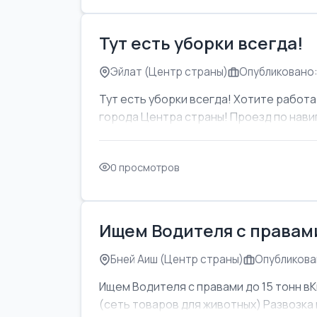
Тут есть уборки всегда!
Эйлат (Центр страны)
Опубликовано:
Тут есть уборки всегда! Хотите работат
города Центра страны! Проезд по навиг
0 просмотров
Ищем Водителя с правами
Бней Аиш (Центр страны)
Опубликован
Ищем Водителя с правами до 15 тонн вК
(сеть товаров для животных) Развозка м