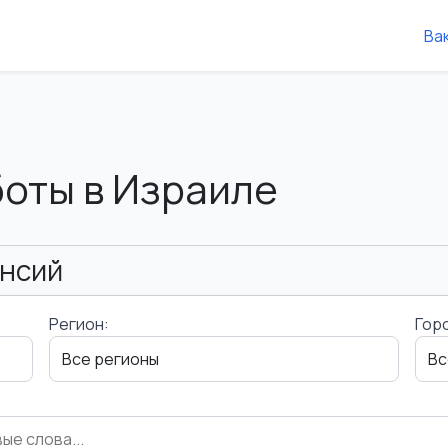
Ва
боты в Израиле
ансий
Регион:
Гор