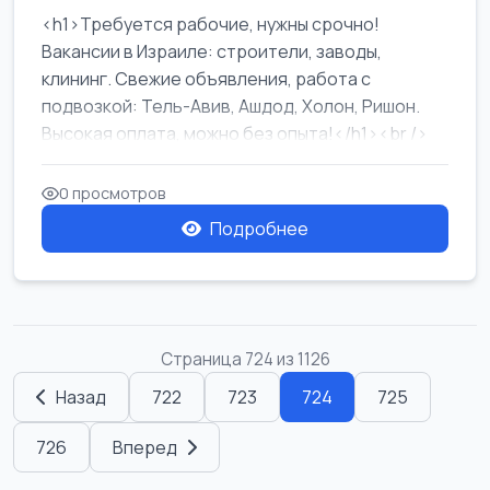
<h1>Требуется рабочие, нужны срочно!
Вакансии в Израиле: строители, заводы,
клининг. Свежие объявления, работа с
подвозкой: Тель-Авив, Ашдод, Холон, Ришон.
Высокая оплата, можно без опыта!</h1><br />
...
0 просмотров
Подробнее
Страница 724 из 1126
Назад
722
723
724
725
726
Вперед