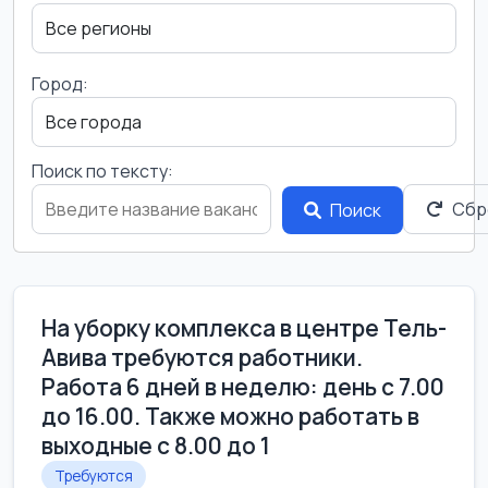
Город:
Поиск по тексту:
Сбр
Поиск
На уборку комплекса в центре Тель-
Авива требуются работники.
Работа 6 дней в неделю: день с 7.00
до 16.00. Также можно работать в
выходные с 8.00 до 1
Требуются