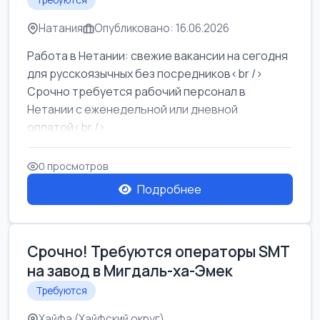
Требуются
Натания
Опубликовано: 16.06.2026
Работа в Нетании: свежие вакансии на сегодня
для русскоязычных без посредников<br />
Срочно требуется рабочий персонал в
Нетании с еженедельной или дневной
оплатой<br />
Свежие вакансии в Нетании дл...
0 просмотров
Подробнее
Срочно! Требуются операторы SMT
на завод в Мигдаль-ха-Эмек
Требуются
Хайфа (Хайфский округ)