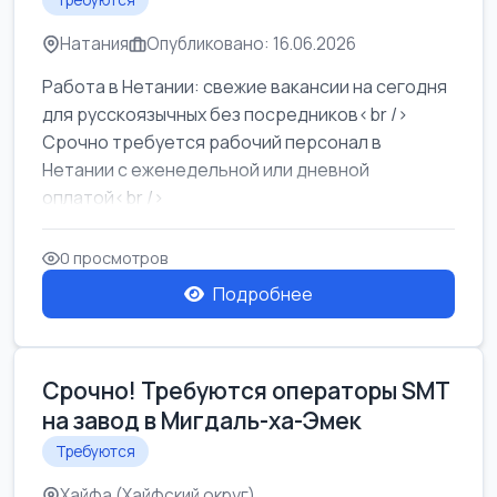
Требуются
Натания
Опубликовано: 16.06.2026
Работа в Нетании: свежие вакансии на сегодня
для русскоязычных без посредников<br />
Срочно требуется рабочий персонал в
Нетании с еженедельной или дневной
оплатой<br />
Свежие вакансии в Нетании дл...
0 просмотров
Подробнее
Срочно! Требуются операторы SMT
на завод в Мигдаль-ха-Эмек
Требуются
Хайфа (Хайфский округ)