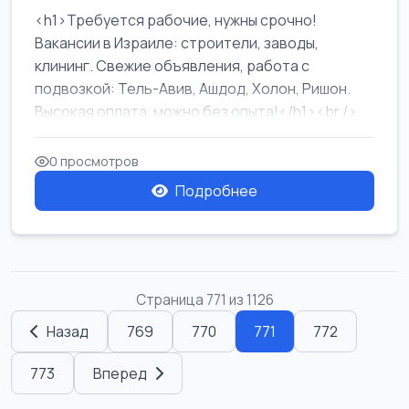
<h1>Требуется рабочие, нужны срочно!
Вакансии в Израиле: строители, заводы,
клининг. Свежие объявления, работа с
подвозкой: Тель-Авив, Ашдод, Холон, Ришон.
Высокая оплата, можно без опыта!</h1><br />
...
0 просмотров
Подробнее
Страница 771 из 1126
Назад
769
770
771
772
773
Вперед