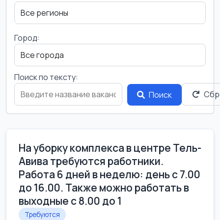
Город:
Поиск по тексту:
Сбр
Поиск
На уборку комплекса в центре Тель-
Авива требуются работники.
Работа 6 дней в неделю: день с 7.00
до 16.00. Также можно работать в
выходные с 8.00 до 1
Требуются