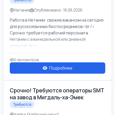
Требуются
Натания
Опубликовано: 16.06.2026
Работа в Нетании: свежие вакансии на сегодня
для русскоязычных без посредников<br />
Срочно требуется рабочий персонал в
Нетании с еженедельной или дневной
оплатой<br />
Свежие вакансии в Нетании дл...
0 просмотров
Подробнее
Срочно! Требуются операторы SMT
на завод в Мигдаль-ха-Эмек
Требуются
Хайфа (Хайфский округ)