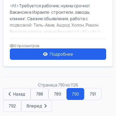
<h1>Требуется рабочие, нужны срочно!
Вакансии в Израиле: строители, заводы,
клининг. Свежие объявления, работа с
подвозкой: Тель-Авив, Ашдод, Холон, Ришон.
Высокая оплата, можно без опыта!</h1><br />
...
0 просмотров
Подробнее
Страница 790 из 1126
Назад
788
789
790
791
792
Вперед