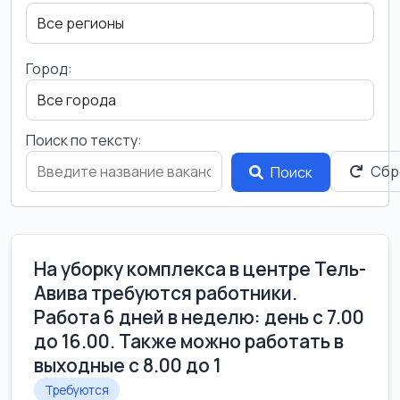
Город:
Поиск по тексту:
Сбр
Поиск
На уборку комплекса в центре Тель-
Авива требуются работники.
Работа 6 дней в неделю: день с 7.00
до 16.00. Также можно работать в
выходные с 8.00 до 1
Требуются