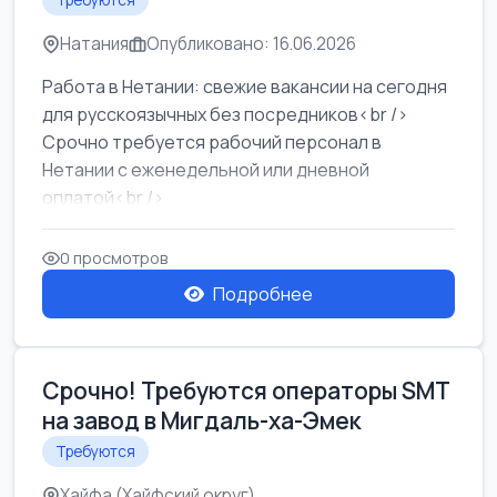
Требуются
Натания
Опубликовано: 16.06.2026
Работа в Нетании: свежие вакансии на сегодня
для русскоязычных без посредников<br />
Срочно требуется рабочий персонал в
Нетании с еженедельной или дневной
оплатой<br />
Свежие вакансии в Нетании дл...
0 просмотров
Подробнее
Срочно! Требуются операторы SMT
на завод в Мигдаль-ха-Эмек
Требуются
Хайфа (Хайфский округ)