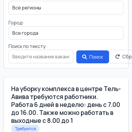
Город:
Поиск по тексту:
Сбр
Поиск
На уборку комплекса в центре Тель-
Авива требуются работники.
Работа 6 дней в неделю: день с 7.00
до 16.00. Также можно работать в
выходные с 8.00 до 1
Требуются