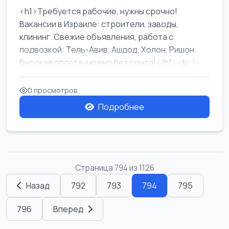
<h1>Требуется рабочие, нужны срочно!
Вакансии в Израиле: строители, заводы,
клининг. Свежие объявления, работа с
подвозкой: Тель-Авив, Ашдод, Холон, Ришон.
Высокая оплата, можно без опыта!</h1><br />
...
0 просмотров
Подробнее
Страница 794 из 1126
Назад
792
793
794
795
796
Вперед