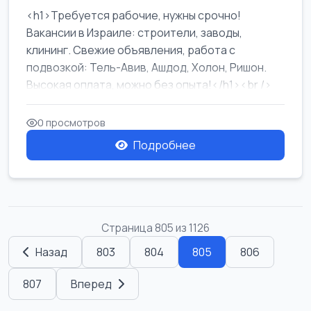
<h1>Требуется рабочие, нужны срочно!
Вакансии в Израиле: строители, заводы,
клининг. Свежие объявления, работа с
подвозкой: Тель-Авив, Ашдод, Холон, Ришон.
Высокая оплата, можно без опыта!</h1><br />
...
0 просмотров
Подробнее
Страница 805 из 1126
Назад
803
804
805
806
807
Вперед