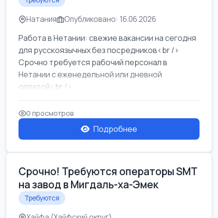
Требуются
Натания
Опубликовано: 16.06.2026
Работа в Нетании: свежие вакансии на сегодня
для русскоязычных без посредников<br />
Срочно требуется рабочий персонал в
Нетании с еженедельной или дневной
оплатой<br />
Свежие вакансии в Нетании дл...
0 просмотров
Подробнее
Срочно! Требуются операторы SMT
на завод в Мигдаль-ха-Эмек
Требуются
Хайфа (Хайфский округ)