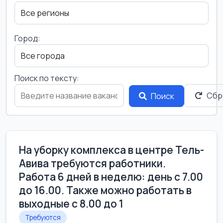
Город:
Поиск по тексту:
Сбр
Поиск
На уборку комплекса в центре Тель-
Авива требуются работники.
Работа 6 дней в неделю: день с 7.00
до 16.00. Также можно работать в
выходные с 8.00 до 1
Требуются