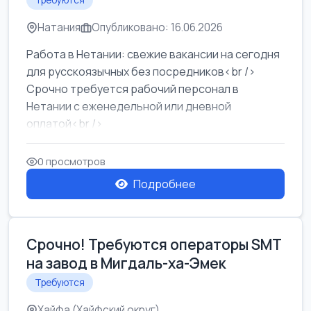
Требуются
Натания
Опубликовано: 16.06.2026
Работа в Нетании: свежие вакансии на сегодня
для русскоязычных без посредников<br />
Срочно требуется рабочий персонал в
Нетании с еженедельной или дневной
оплатой<br />
Свежие вакансии в Нетании дл...
0 просмотров
Подробнее
Срочно! Требуются операторы SMT
на завод в Мигдаль-ха-Эмек
Требуются
Хайфа (Хайфский округ)