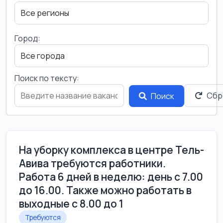
Город:
Поиск по тексту:
Сбр
Поиск
На уборку комплекса в центре Тель-
Авива требуются работники.
Работа 6 дней в неделю: день с 7.00
до 16.00. Также можно работать в
выходные с 8.00 до 1
Требуются