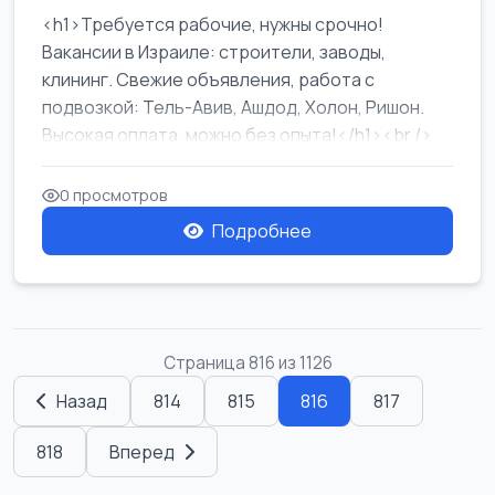
<h1>Требуется рабочие, нужны срочно!
Вакансии в Израиле: строители, заводы,
клининг. Свежие объявления, работа с
подвозкой: Тель-Авив, Ашдод, Холон, Ришон.
Высокая оплата, можно без опыта!</h1><br />
...
0 просмотров
Подробнее
Страница 816 из 1126
Назад
814
815
816
817
818
Вперед