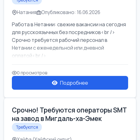
Требуются
Натания
Опубликовано: 16.06.2026
Работа в Нетании: свежие вакансии на сегодня
для русскоязычных без посредников<br />
Срочно требуется рабочий персонал в
Нетании с еженедельной или дневной
оплатой<br />
Свежие вакансии в Нетании дл...
0 просмотров
Подробнее
Срочно! Требуются операторы SMT
на завод в Мигдаль-ха-Эмек
Требуются
Хайфа (Хайфский округ)