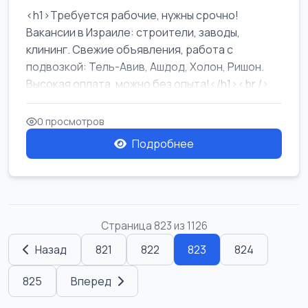
<h1>Требуется рабочие, нужны срочно!
Вакансии в Израиле: строители, заводы,
клининг. Свежие объявления, работа с
подвозкой: Тель-Авив, Ашдод, Холон, Ришон.
Высокая оплата, можно без опыта!</h1><br />
...
0 просмотров
Подробнее
Страница 823 из 1126
Назад
821
822
823
824
825
Вперед