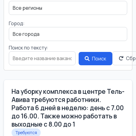
Город:
Поиск по тексту:
Сбр
Поиск
На уборку комплекса в центре Тель-
Авива требуются работники.
Работа 6 дней в неделю: день с 7.00
до 16.00. Также можно работать в
выходные с 8.00 до 1
Требуются