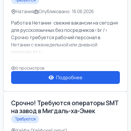
Требуются
Натания
Опубликовано: 16.06.2026
Работа в Нетании: свежие вакансии на сегодня
для русскоязычных без посредников<br />
Срочно требуется рабочий персонал в
Нетании с еженедельной или дневной
оплатой<br />
Свежие вакансии в Нетании дл...
0 просмотров
Подробнее
Срочно! Требуются операторы SMT
на завод в Мигдаль-ха-Эмек
Требуются
Хайфа (Хайфский округ)