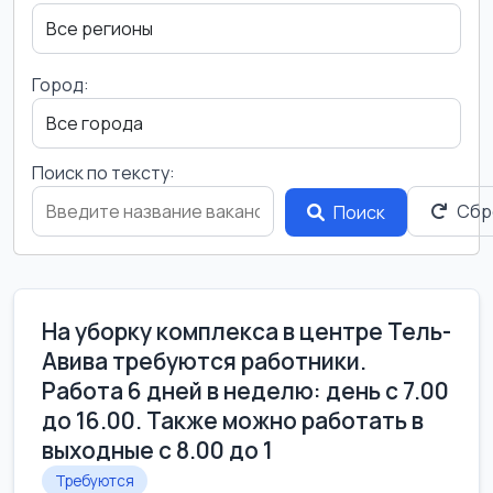
Город:
Поиск по тексту:
Сбр
Поиск
На уборку комплекса в центре Тель-
Авива требуются работники.
Работа 6 дней в неделю: день с 7.00
до 16.00. Также можно работать в
выходные с 8.00 до 1
Требуются