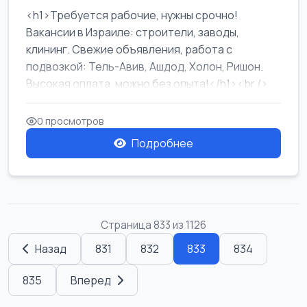
<h1>Требуется рабочие, нужны срочно!
Вакансии в Израиле: строители, заводы,
клининг. Свежие объявления, работа с
подвозкой: Тель-Авив, Ашдод, Холон, Ришон.
Высокая оплата, можно без опыта!</h1><br />
...
0 просмотров
Подробнее
Страница 833 из 1126
Назад
831
832
833
834
835
Вперед