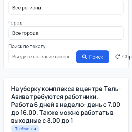
Город:
Поиск по тексту:
Сбр
Поиск
На уборку комплекса в центре Тель-
Авива требуются работники.
Работа 6 дней в неделю: день с 7.00
до 16.00. Также можно работать в
выходные с 8.00 до 1
Требуются