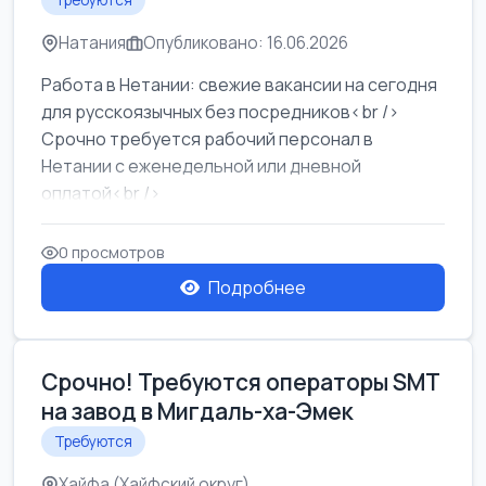
Требуются
Натания
Опубликовано: 16.06.2026
Работа в Нетании: свежие вакансии на сегодня
для русскоязычных без посредников<br />
Срочно требуется рабочий персонал в
Нетании с еженедельной или дневной
оплатой<br />
Свежие вакансии в Нетании дл...
0 просмотров
Подробнее
Срочно! Требуются операторы SMT
на завод в Мигдаль-ха-Эмек
Требуются
Хайфа (Хайфский округ)