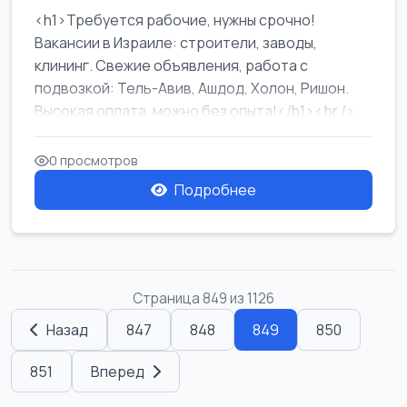
<h1>Требуется рабочие, нужны срочно!
Вакансии в Израиле: строители, заводы,
клининг. Свежие объявления, работа с
подвозкой: Тель-Авив, Ашдод, Холон, Ришон.
Высокая оплата, можно без опыта!</h1><br />
...
0 просмотров
Подробнее
Страница 849 из 1126
Назад
847
848
849
850
851
Вперед