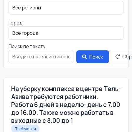
Город:
Поиск по тексту:
Сбр
Поиск
На уборку комплекса в центре Тель-
Авива требуются работники.
Работа 6 дней в неделю: день с 7.00
до 16.00. Также можно работать в
выходные с 8.00 до 1
Требуются