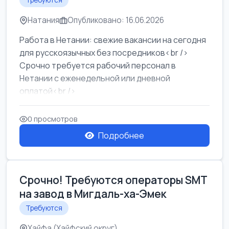
Требуются
Натания
Опубликовано: 16.06.2026
Работа в Нетании: свежие вакансии на сегодня
для русскоязычных без посредников<br />
Срочно требуется рабочий персонал в
Нетании с еженедельной или дневной
оплатой<br />
Свежие вакансии в Нетании дл...
0 просмотров
Подробнее
Срочно! Требуются операторы SMT
на завод в Мигдаль-ха-Эмек
Требуются
Хайфа (Хайфский округ)