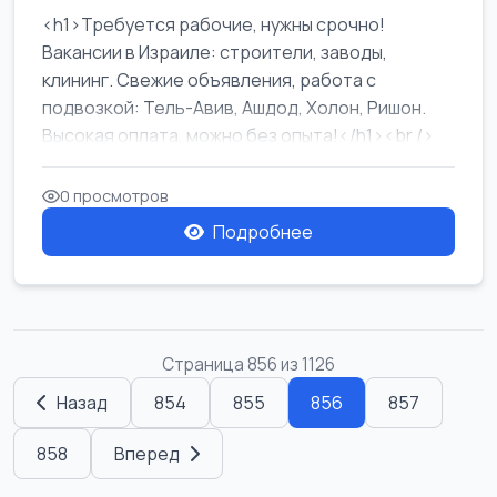
<h1>Требуется рабочие, нужны срочно!
Вакансии в Израиле: строители, заводы,
клининг. Свежие объявления, работа с
подвозкой: Тель-Авив, Ашдод, Холон, Ришон.
Высокая оплата, можно без опыта!</h1><br />
...
0 просмотров
Подробнее
Страница 856 из 1126
Назад
854
855
856
857
858
Вперед