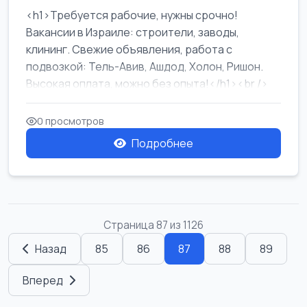
<h1>Требуется рабочие, нужны срочно!
Вакансии в Израиле: строители, заводы,
клининг. Свежие объявления, работа с
подвозкой: Тель-Авив, Ашдод, Холон, Ришон.
Высокая оплата, можно без опыта!</h1><br />
...
0 просмотров
Подробнее
Страница 87 из 1126
Назад
85
86
87
88
89
Вперед