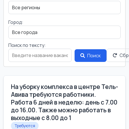
Город:
Поиск по тексту:
Сбр
Поиск
На уборку комплекса в центре Тель-
Авива требуются работники.
Работа 6 дней в неделю: день с 7.00
до 16.00. Также можно работать в
выходные с 8.00 до 1
Требуются