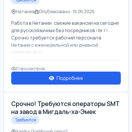
Требуются
Натания
Опубликовано: 16.06.2026
Работа в Нетании: свежие вакансии на сегодня
для русскоязычных без посредников<br />
Срочно требуется рабочий персонал в
Нетании с еженедельной или дневной
оплатой<br />
Свежие вакансии в Нетании дл...
0 просмотров
Подробнее
Срочно! Требуются операторы SMT
на завод в Мигдаль-ха-Эмек
Требуются
Хайфа (Хайфский округ)