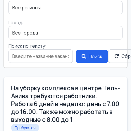
Город:
Поиск по тексту:
Сбр
Поиск
На уборку комплекса в центре Тель-
Авива требуются работники.
Работа 6 дней в неделю: день с 7.00
до 16.00. Также можно работать в
выходные с 8.00 до 1
Требуются