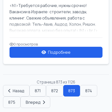
<h1>Требуется рабочие, нужны срочно!
Вакансии в Израиле: строители, заводы,
клининг. Свежие объявления, работа с
подвозкой: Тель-Авив, Ашдод, Холон, Ришон.
Высокая оплата, можно без опыта!</h1><br />
...
0 просмотров
Подробнее
Страница 873 из 1126
Назад
871
872
873
874
875
Вперед