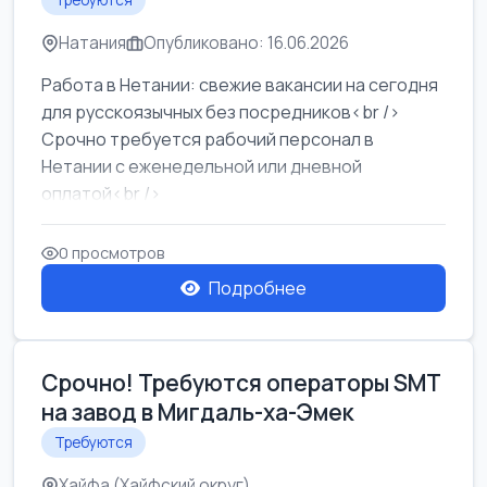
Требуются
Натания
Опубликовано: 16.06.2026
Работа в Нетании: свежие вакансии на сегодня
для русскоязычных без посредников<br />
Срочно требуется рабочий персонал в
Нетании с еженедельной или дневной
оплатой<br />
Свежие вакансии в Нетании дл...
0 просмотров
Подробнее
Срочно! Требуются операторы SMT
на завод в Мигдаль-ха-Эмек
Требуются
Хайфа (Хайфский округ)