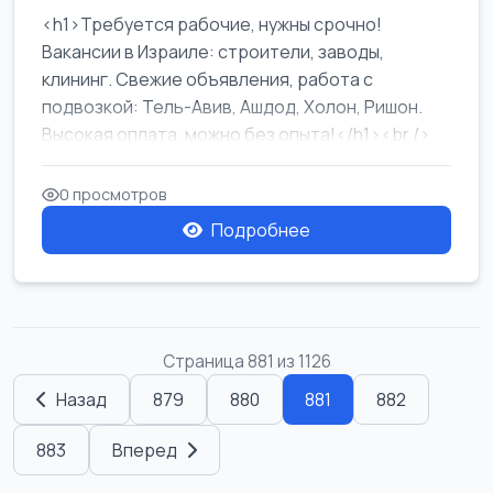
<h1>Требуется рабочие, нужны срочно!
Вакансии в Израиле: строители, заводы,
клининг. Свежие объявления, работа с
подвозкой: Тель-Авив, Ашдод, Холон, Ришон.
Высокая оплата, можно без опыта!</h1><br />
...
0 просмотров
Подробнее
Страница 881 из 1126
Назад
879
880
881
882
883
Вперед