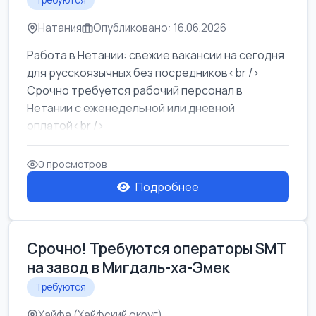
Требуются
Натания
Опубликовано: 16.06.2026
Работа в Нетании: свежие вакансии на сегодня
для русскоязычных без посредников<br />
Срочно требуется рабочий персонал в
Нетании с еженедельной или дневной
оплатой<br />
Свежие вакансии в Нетании дл...
0 просмотров
Подробнее
Срочно! Требуются операторы SMT
на завод в Мигдаль-ха-Эмек
Требуются
Хайфа (Хайфский округ)