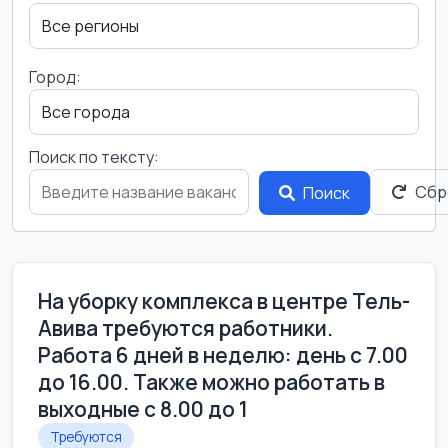
Город:
Поиск по тексту:
Сбр
Поиск
На уборку комплекса в центре Тель-
Авива требуются работники.
Работа 6 дней в неделю: день с 7.00
до 16.00. Также можно работать в
выходные с 8.00 до 1
Требуются