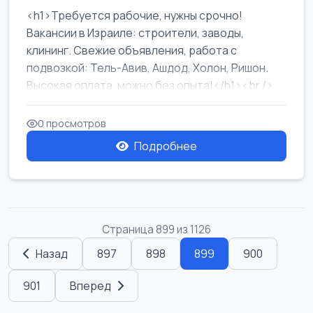
<h1>Требуется рабочие, нужны срочно!
Вакансии в Израиле: строители, заводы,
клининг. Свежие объявления, работа с
подвозкой: Тель-Авив, Ашдод, Холон, Ришон.
Высокая оплата, можно без опыта!</h1><br />
...
0 просмотров
Подробнее
Страница 899 из 1126
Назад
897
898
899
900
901
Вперед