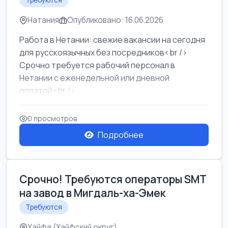
Требуются
Натания
Опубликовано: 16.06.2026
Работа в Нетании: свежие вакансии на сегодня
для русскоязычных без посредников<br />
Срочно требуется рабочий персонал в
Нетании с еженедельной или дневной
оплатой<br />
Свежие вакансии в Нетании дл...
0 просмотров
Подробнее
Срочно! Требуются операторы SMT
на завод в Мигдаль-ха-Эмек
Требуются
Хайфа (Хайфский округ)