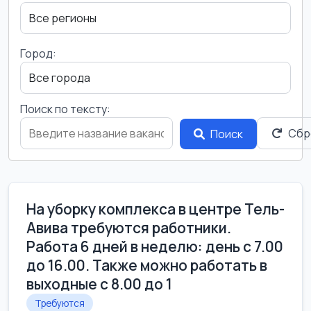
Город:
Поиск по тексту:
Сбр
Поиск
На уборку комплекса в центре Тель-
Авива требуются работники.
Работа 6 дней в неделю: день с 7.00
до 16.00. Также можно работать в
выходные с 8.00 до 1
Требуются