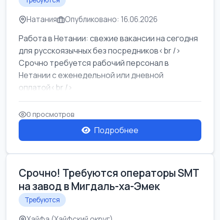
Требуются
Натания
Опубликовано: 16.06.2026
Работа в Нетании: свежие вакансии на сегодня
для русскоязычных без посредников<br />
Срочно требуется рабочий персонал в
Нетании с еженедельной или дневной
оплатой<br />
Свежие вакансии в Нетании дл...
0 просмотров
Подробнее
Срочно! Требуются операторы SMT
на завод в Мигдаль-ха-Эмек
Требуются
Хайфа (Хайфский округ)