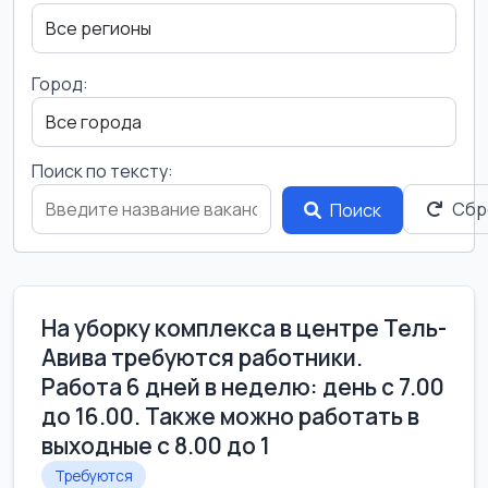
Город:
Поиск по тексту:
Сбр
Поиск
На уборку комплекса в центре Тель-
Авива требуются работники.
Работа 6 дней в неделю: день с 7.00
до 16.00. Также можно работать в
выходные с 8.00 до 1
Требуются