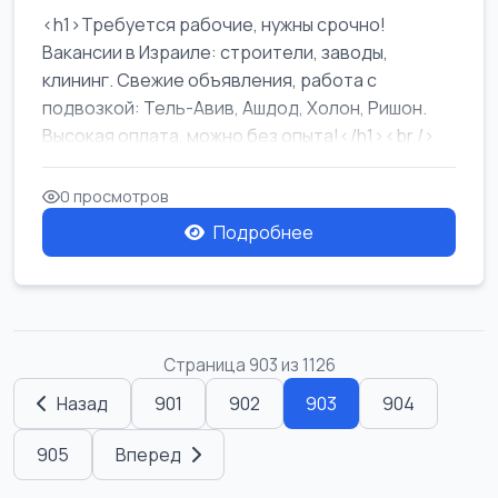
<h1>Требуется рабочие, нужны срочно!
Вакансии в Израиле: строители, заводы,
клининг. Свежие объявления, работа с
подвозкой: Тель-Авив, Ашдод, Холон, Ришон.
Высокая оплата, можно без опыта!</h1><br />
...
0 просмотров
Подробнее
Страница 903 из 1126
Назад
901
902
903
904
905
Вперед