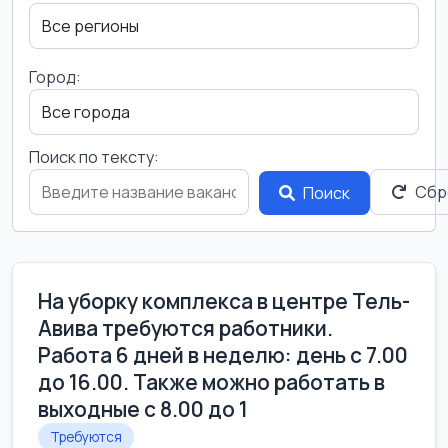
Город:
Поиск по тексту:
Сбр
Поиск
На уборку комплекса в центре Тель-
Авива требуются работники.
Работа 6 дней в неделю: день с 7.00
до 16.00. Также можно работать в
выходные с 8.00 до 1
Требуются