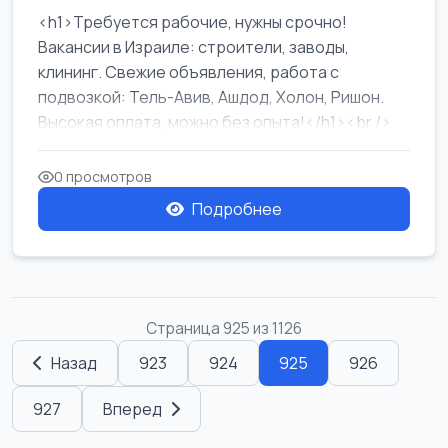
<h1>Требуется рабочие, нужны срочно!
Вакансии в Израиле: строители, заводы,
клининг. Свежие объявления, работа с
подвозкой: Тель-Авив, Ашдод, Холон, Ришон.
Высокая оплата, можно без опыта!</h1><br />
...
0 просмотров
Подробнее
Страница 925 из 1126
Назад
923
924
925
926
927
Вперед