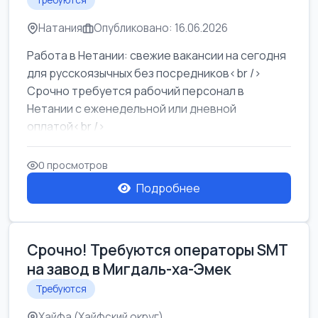
Требуются
Натания
Опубликовано: 16.06.2026
Работа в Нетании: свежие вакансии на сегодня
для русскоязычных без посредников<br />
Срочно требуется рабочий персонал в
Нетании с еженедельной или дневной
оплатой<br />
Свежие вакансии в Нетании дл...
0 просмотров
Подробнее
Срочно! Требуются операторы SMT
на завод в Мигдаль-ха-Эмек
Требуются
Хайфа (Хайфский округ)