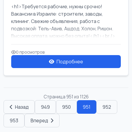
<h1>Требуется рабочие, нужны срочно!
Вакансии в Израиле: строители, заводы,
клининг. Свежие объявления, работа с
подвозкой: Тель-Авив, Ашдод, Холон, Ришон.
Высокая оплата, можно без опыта!</h1><br />
...
0 просмотров
Подробнее
Страница 951 из 1126
Назад
949
950
951
952
953
Вперед