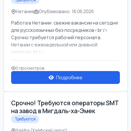
Требуются
Натания
Опубликовано: 16.06.2026
Работа в Нетании: свежие вакансии на сегодня
для русскоязычных без посредников<br />
Срочно требуется рабочий персонал в
Нетании с еженедельной или дневной
оплатой<br />
Свежие вакансии в Нетании дл...
0 просмотров
Подробнее
Срочно! Требуются операторы SMT
на завод в Мигдаль-ха-Эмек
Требуются
Хайфа (Хайфский округ)