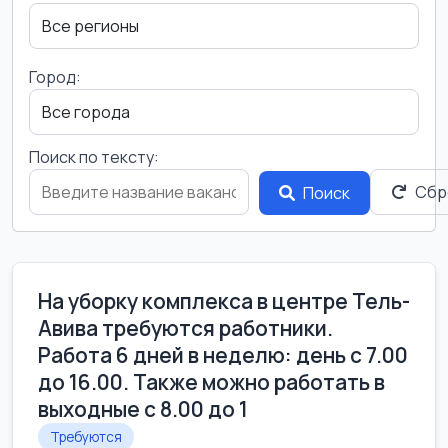
Город:
Поиск по тексту:
Сбр
Поиск
На уборку комплекса в центре Тель-
Авива требуются работники.
Работа 6 дней в неделю: день с 7.00
до 16.00. Также можно работать в
выходные с 8.00 до 1
Требуются