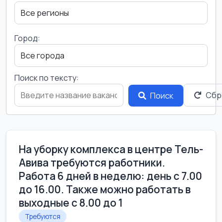
Город:
Поиск по тексту:
Сбр
Поиск
На уборку комплекса в центре Тель-
Авива требуются работники.
Работа 6 дней в неделю: день с 7.00
до 16.00. Также можно работать в
выходные с 8.00 до 1
Требуются