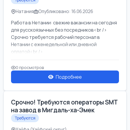
Требуются
Натания
Опубликовано: 16.06.2026
Работа в Нетании: свежие вакансии на сегодня
для русскоязычных без посредников<br />
Срочно требуется рабочий персонал в
Нетании с еженедельной или дневной
оплатой<br />
Свежие вакансии в Нетании дл...
0 просмотров
Подробнее
Срочно! Требуются операторы SMT
на завод в Мигдаль-ха-Эмек
Требуются
Хайфа (Хайфский округ)