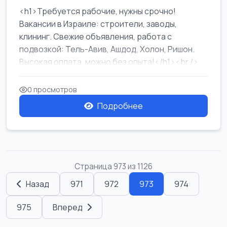
<h1>Требуется рабочие, нужны срочно!
Вакансии в Израиле: строители, заводы,
клининг. Свежие объявления, работа с
подвозкой: Тель-Авив, Ашдод, Холон, Ришон.
Высокая оплата, можно без опыта!</h1><br />
...
0 просмотров
Подробнее
Страница 973 из 1126
Назад
971
972
973
974
975
Вперед