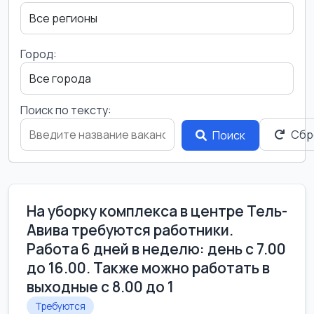
Город:
Поиск по тексту:
Сбр
Поиск
На уборку комплекса в центре Тель-
Авива требуются работники.
Работа 6 дней в неделю: день с 7.00
до 16.00. Также можно работать в
выходные с 8.00 до 1
Требуются