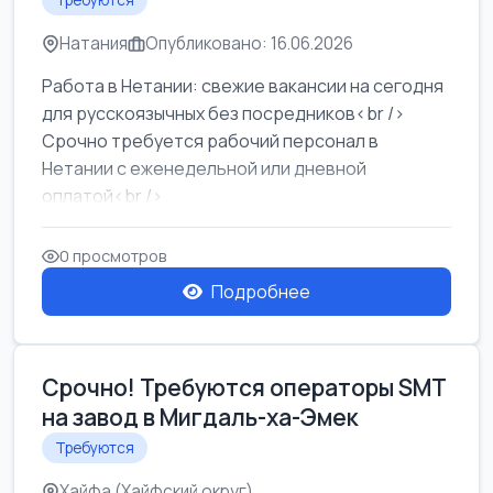
Требуются
Натания
Опубликовано: 16.06.2026
Работа в Нетании: свежие вакансии на сегодня
для русскоязычных без посредников<br />
Срочно требуется рабочий персонал в
Нетании с еженедельной или дневной
оплатой<br />
Свежие вакансии в Нетании дл...
0 просмотров
Подробнее
Срочно! Требуются операторы SMT
на завод в Мигдаль-ха-Эмек
Требуются
Хайфа (Хайфский округ)