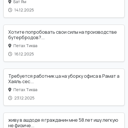
Бат Ям
14.12.2025
Хотите попробовать свои силы на производстве
бутербродов?...
Петах Тиква
16.12.2025
Требуется работник ца на уборку офиса в Рамат а
Хаяль сес...
Петах Тиква
23.12.2025
живу в ашдоде я гражданин мне 58 лет ишу легкую
не физиче...