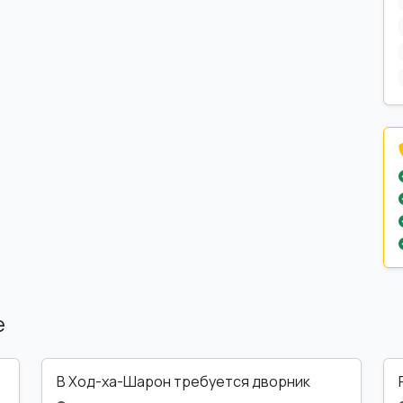
е
В Ход-ха-Шарон требуется дворник