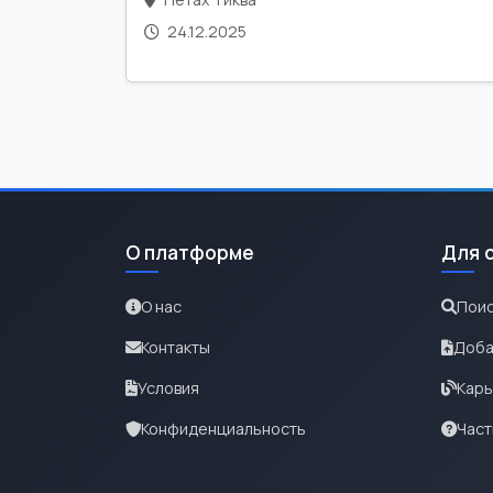
24.12.2025
О платформе
Для 
О нас
Поис
Контакты
Доба
Условия
Карь
Конфиденциальность
Част