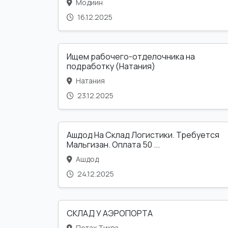
Модиин
16.12.2025
Ищем рабочего-отделочника на
подработку (Натания)
Натания
23.12.2025
Ашдод На Склад Логистики. Требуется
Мальгизан. Оплата 50 ...
Ашдод
24.12.2025
СКЛАД У АЭРОПОРТА
Петах Тиква