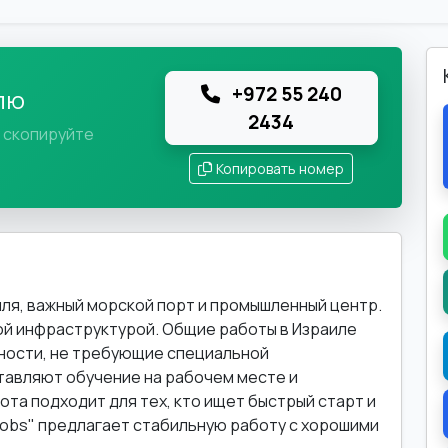
+972 55 240
лю
2434
и скопируйте
Копировать номер
ля, важный морской порт и промышленный центр.
ой инфраструктурой. Общие работы в Израиле
ности, не требующие специальной
тавляют обучение на рабочем месте и
ота подходит для тех, кто ищет быстрый старт и
Ljobs" предлагает стабильную работу с хорошими