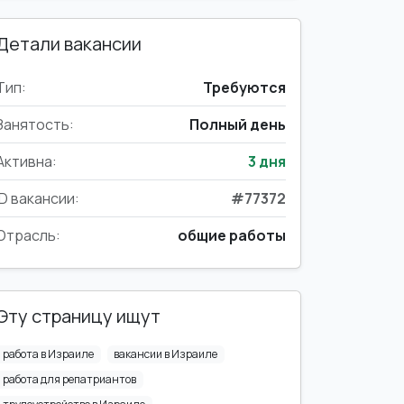
Детали вакансии
Тип:
Требуются
Занятость:
Полный день
Активна:
3 дня
ID вакансии:
#77372
Отрасль:
общие работы
Эту страницу ищут
работа в Израиле
вакансии в Израиле
работа для репатриантов