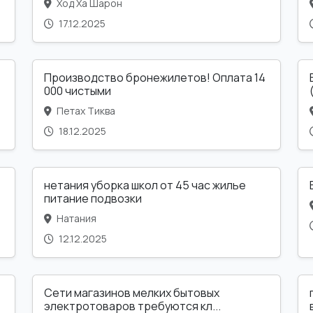
Ход Ха Шарон
17.12.2025
Производство бронежилетов! Оплата 14
000 чистыми
Петах Тиква
18.12.2025
нетания уборка школ от 45 час жилье
питание подвозки
Натания
12.12.2025
Сети магазинов мелких бытовых
электротоваров требуются кл...