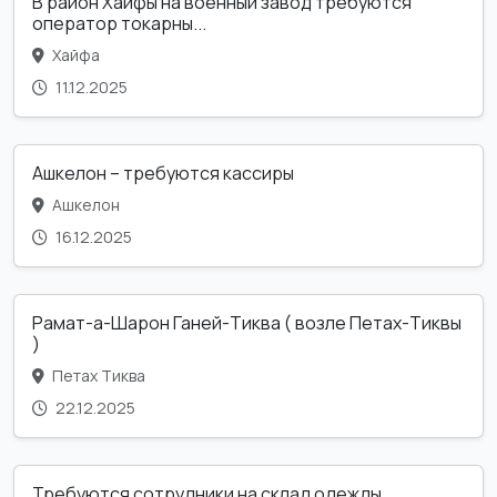
В район Хайфы на военный завод требуются
оператор токарны...
Хайфа
11.12.2025
Ашкелон – требуются кассиры
Ашкелон
16.12.2025
Рамат-а-Шарон Ганей-Тиква ( возле Петах-Тиквы
)
Петах Тиква
22.12.2025
Требуются сотрудники на склад одежды