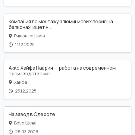
Компания по монтажу алюминиевых перил на
балконах, ищет н...
Ришон ле Цион
11.12.2025
Акко Хайфа Наария — работа на современном
производстве ме...
Хайфа
25.12.2025
На завод в Сдероте
Беэр Шева
26.03.2026