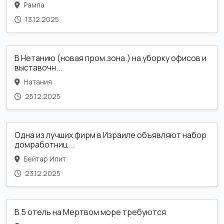
Рамла
13.12.2025
В Нетанию (новая пром.зона.) на уборку офисов и
выставочн...
Натания
25.12.2025
Одна из лучших фирм в Израиле объявляют набор
домработниц...
Бейтар Илит
23.12.2025
В 5 отель на Мертвом море требуются