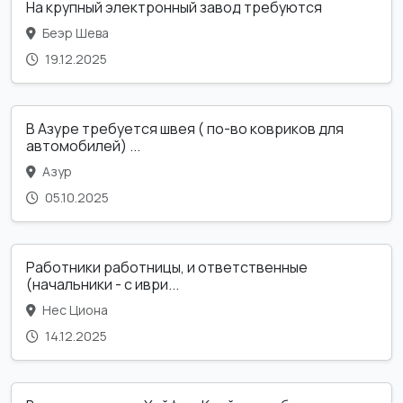
На крупный электронный завод требуются
Беэр Шева
19.12.2025
В Азуре требуется швея ( по-во ковриков для
автомобилей) ...
Азур
05.10.2025
Работники работницы, и ответственные
(начальники - с иври...
Нес Циона
14.12.2025