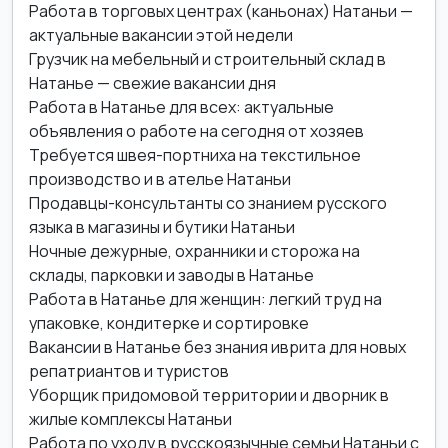
Работа в торговых центрах (каньонах) Натаньи —
актуальные вакансии этой недели
Грузчик на мебельный и строительный склад в
Натанье — свежие вакансии дня
Работа в Натанье для всех: актуальные
объявления о работе на сегодня от хозяев
Требуется швея-портниха на текстильное
производство и в ателье Натаньи
Продавцы-консультанты со знанием русского
языка в магазины и бутики Натаньи
Ночные дежурные, охранники и сторожа на
склады, парковки и заводы в Натанье
Работа в Натанье для женщин: легкий труд на
упаковке, кондитерке и сортировке
Вакансии в Натанье без знания иврита для новых
репатриантов и туристов
Уборщик придомовой территории и дворник в
жилые комплексы Натаньи
Работа по уходу в русскоязычные семьи Натаньи с