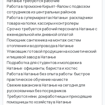
Натанье требуются рабочие
Работа в промзоне Кирьят-Яалом с подвозом
сотрудников из центральных районов
Работа в супермаркетах Натаньи: раскладчики
товара на полки, кассиры и контролеры
Срочно требуется рабочий персонал в Натанье с
еженедельной или дневной оплатой
Помощник сантехника на монтаж систем
отопления и водопровода в Натанье
Упаковщик готовой продукции на косметический
и пищевой завод в Натанье
Подработка для студентов и молодежи в
Натанье: официанты, бариста и хостес
Работа в Натанье без опыта работы: быстрое
практическое обучение на месте
Свежие вакансии в Натанье на сегодня для
русскоязычных без посредников
Требуются няни, домработницы и приходящие
помощницы по хозяйству в Натанье