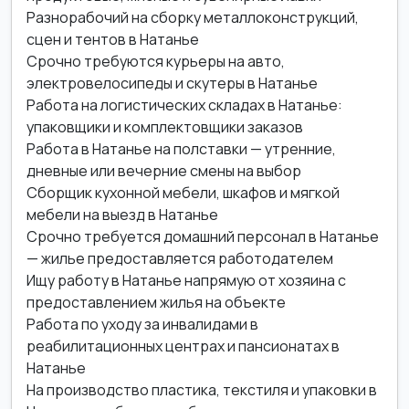
Разнорабочий на сборку металлоконструкций,
сцен и тентов в Натанье
Срочно требуются курьеры на авто,
электровелосипеды и скутеры в Натанье
Работа на логистических складах в Натанье:
упаковщики и комплектовщики заказов
Работа в Натанье на полставки — утренние,
дневные или вечерние смены на выбор
Сборщик кухонной мебели, шкафов и мягкой
мебели на выезд в Натанье
Срочно требуется домашний персонал в Натанье
— жилье предоставляется работодателем
Ищу работу в Натанье напрямую от хозяина с
предоставлением жилья на объекте
Работа по уходу за инвалидами в
реабилитационных центрах и пансионатах в
Натанье
На производство пластика, текстиля и упаковки в