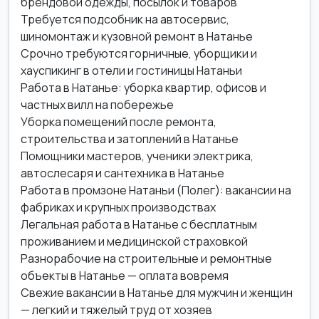
брендовой одежды, посылок и товаров
Требуется подсобник на автосервис,
шиномонтаж и кузовной ремонт в Натанье
Срочно требуются горничные, уборщики и
хауспикинг в отели и гостиницы Натаньи
Работа в Натанье: уборка квартир, офисов и
частных вилл на побережье
Уборка помещений после ремонта,
строительства и затоплений в Натанье
Помощники мастеров, ученики электрика,
автослесаря и сантехника в Натанье
Работа в промзоне Натаньи (Полег): вакансии на
фабриках и крупных производствах
Легальная работа в Натанье с бесплатным
проживанием и медицинской страховкой
Разнорабочие на строительные и ремонтные
объекты в Натанье — оплата вовремя
Свежие вакансии в Натанье для мужчин и женщин
— легкий и тяжелый труд от хозяев