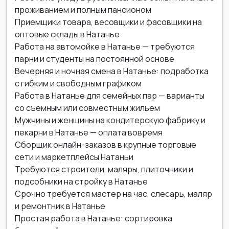
проживанием и полным пансионом
Приемщики товара, весовщики и фасовщики на
оптовые склады в Натанье
Работа на автомойке в Натанье — требуются
парни и студенты на постоянной основе
Вечерняя и ночная смена в Натанье: подработка
с гибким и свободным графиком
Работа в Натанье для семейных пар — варианты
со съемным или совместным жильем
Мужчины и женщины на кондитерскую фабрику и
пекарни в Натанье — оплата вовремя
Сборщик онлайн-заказов в крупные торговые
сети и маркетплейсы Натаньи
Требуются строители, маляры, плиточники и
подсобники на стройку в Натанье
Срочно требуется мастер на час, слесарь, маляр
и ремонтник в Натанье
Простая работа в Натанье: сортировка