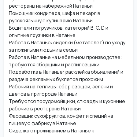
рестораны на набережной Натаньи
Помощник кондитера, шефа и пекаря в
русскоязычную кулинарию Натаньи
Водители погрузчиков, категорий B, C, D и
опытные грузчики в Натанье
Работа в Натанье: сиделки (метапелет) по уходу
за пожилыми людьми в семьи
Работа в Натанье на мебельном производстве:
требуются сборщики и распиловщики
Подработка в Натанье: расклейка объявлений и
раздача рекламных буклетов прохожим
Рабочий на теплицы, сбор овощей, зелени и
цветов в пригороде Натаньи
Требуются посудомойщики, стюарды и кухонные
рабочие в рестораны Натаньи
Фасовщик сухофруктов, конфет и специй на
пищевую фабрику в Натанье
Сиделка с проживанием в Натанье к