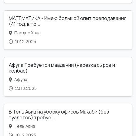
МАТЕМАТИКА - Имею большой опыт преподавания
(41 год, в то...
Пардес Хана
10.12.2025
Афула Требуется маадания (нарезка сыров и
колбас)
Афула
23.12.2025
В Тель Авив на уборку офисов Макаби (без
туалетов) требуе...
Тель Авив
10.12.2025