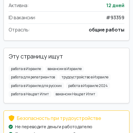
Активна:
12 дней
ID вакансии:
#93359
Отрасль:
общие работы
Эту страницу ищут
работа в Израиле
вакансии в Израиле
работа для репатриантов
трудоустройство в Израиле
работа в Израиле для русских
работа в Израиле 2024
работа в Нацрат Илит
вакансии Нацрат Илит
Безопасность при трудоустройстве
Не переводите деньги работодателю